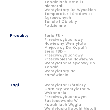
Kopalniach Metali I
Niemetali
Wentylatory Do Wysokich
Temperatur I Środowisk
Agresywnych
Tunele I Obiekty
Podziemne
Produkty
Seria FB –
Przeciwwybuchowy
Nawiewny Wentylator
Miejscowy Do Kopalń
Seria FBD –
Przeciwwybuchowy
Przeciwbieżny Nawiewny
Wentylator Miejscowy Do
Kopalń
Wentylatory Na
Zamówienie
Tagi
Wentylator Górniczy
Górniczy Wentylator W
Wykonaniu
Przeciwwybuchowym
Zastosowania W
Kopalniach Węgla
Wentylacja Kopalń Metali