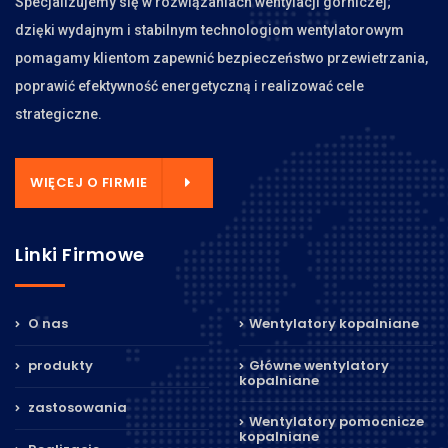
Specjalizujemy się w rozwiązaniach wentylacji górniczej;
dzięki wydajnym i stabilnym technologiom wentylatorowym
pomagamy klientom zapewnić bezpieczeństwo przewietrzania,
poprawić efektywność energetyczną i realizować cele
strategiczne.
WIĘCEJ O FIRMIE
Linki Firmowe
O nas
Wentylatory kopalniane
produkty
Główne wentylatory
kopalniane
zastosowania
Wentylatory pomocnicze
kopalniane