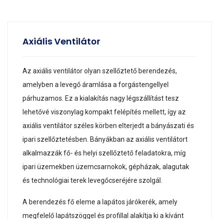
Axiális Ventilátor
Az axiális ventilátor olyan szellőztető berendezés,
amelyben a levegő áramlása a forgástengellyel
párhuzamos. Ez a kialakítás nagy légszállítást tesz
lehetővé viszonylag kompakt felépítés mellett, így az
axiális ventilátor széles körben elterjedt a bányászati és
ipari szellőztetésben. Bányákban az axiális ventilátort
alkalmazzák fő- és helyi szellőztető feladatokra, míg
ipari üzemekben üzemcsarnokok, gépházak, alagutak
és technológiai terek levegőcseréjére szolgál.
A berendezés fő eleme a lapátos járókerék, amely
megfelelő lapátszöggel és profillal alakítja ki a kívánt