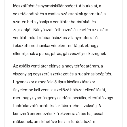
légszállítást és nyomáskülönbséget. A burkolat, a
vezetőlapátok és a csatlakozó csonkok geometriája
szintén befolyásolja a ventilátor hatásfokát és
zajszintjét. Bányászati felhasználás esetén az axiális
ventilátorokat robbanásbiztos villanymotorral és
fokozott mechanikai védelemmel látják el, hogy
ellenálljanak a poros, párás, gázveszélyes közegnek.
Az axiális ventilátor előnye a nagy térfogatáram, a
viszonylag egyszerű szerkezet és a rugalmas beépítés.
Ugyanakkor a megfelelő típus kiválasztásakor
figyelembe kell venni a szellőző hálózat ellenállását,
mert nagy nyomásigény esetén speciális, ellenfutó vagy
többfokozatú axiális kialakításra lehet szükség. A
korszerű berendezések frekvenciaváltós hajtással
működnek, ami lehetővé teszi a fordulatszám