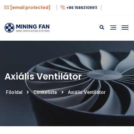
[email protected]
+86 15863109911
Axiális Ventilátor
Főoldal
Címkelista
Axiális Ventilátor