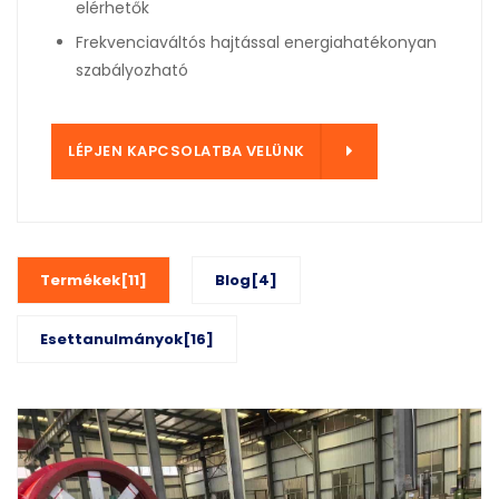
elérhetők
Frekvenciaváltós hajtással energiahatékonyan
szabályozható
LÜNK
LÉPJEN KAPCSOLATBA VELÜNK
Termékek[11]
Blog[4]
Esettanulmányok[16]