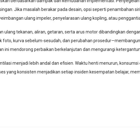
rioritaskan berdasarkan dampak dan kemudahan implementasi. Penyegela
ngan. Jika masalah berakar pada desain, opsi seperti penambahan siri
eimbangan ulang impeler, penyelarasan ulang kopling, atau penggantia
n ulang tekanan, aliran, getaran, serta arus motor dibandingkan deng
k foto, kurva sebelum-sesudah, dan perubahan prosedur—membangun 
katan ini mendorong perbaikan berkelanjutan dan mengurangi ketergant
ntilasi menjadi lebih andal dan efisien. Waktu henti menurun, konsumsi 
roses yang konsisten menjadikan setiap insiden kesempatan belajar, m