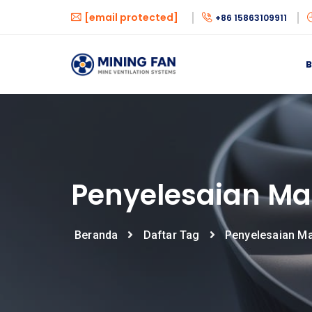
[email protected]
+86 15863109911
Penyelesaian Ma
Beranda
Daftar Tag
Penyelesaian M