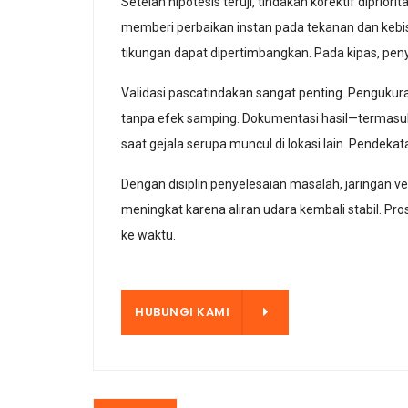
Setelah hipotesis teruji, tindakan korektif dip
memberi perbaikan instan pada tekanan dan kebisi
tikungan dapat dipertimbangkan. Pada kipas, peny
Validasi pascatindakan sangat penting. Pengukura
tanpa efek samping. Dokumentasi hasil—termasu
saat gejala serupa muncul di lokasi lain. Pende
Dengan disiplin penyelesaian masalah, jaringan ve
meningkat karena aliran udara kembali stabil. P
ke waktu.
HUBUNGI KAMI
HUBUNGI KAMI