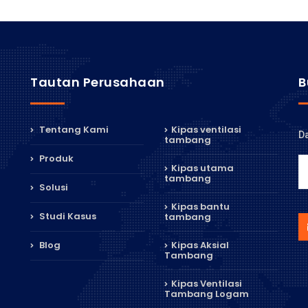
Tautan Perusahaan
B
Tentang Kami
Kipas ventilasi
Da
tambang
Produk
Kipas utama
tambang
Solusi
Kipas bantu
Studi Kasus
tambang
Blog
Kipas Aksial
Tambang
Kipas Ventilasi
Tambang Logam