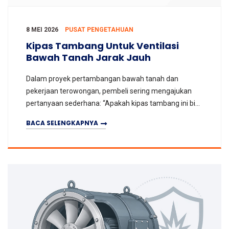
8 MEI 2026
PUSAT PENGETAHUAN
Kipas Tambang Untuk Ventilasi
Bawah Tanah Jarak Jauh
Dalam proyek pertambangan bawah tanah dan
pekerjaan terowongan, pembeli sering mengajukan
pertanyaan sederhana: “Apakah kipas tambang ini bisa
mengirim udara cukup jauh?” Jawabannya tidak bisa
BACA SELENGKAPNYA
ditentu