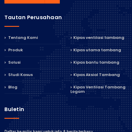
Tautan Perusahaan
Tentang Kami
Kipas ventilasi tambang
Produk
Kipas utama tambang
Solusi
Kipas bantu tambang
Studi Kasus
Kipas Aksial Tambang
Blog
Kipas Ventilasi Tambang
Logam
Buletin
Daftar ke milis kami untuk info & berita terbaru.