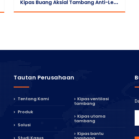
K
Ipas Buang Aksial Tambang Anti-Ledakan Seri FBCZ
Tautan Perusahaan
B
Tentang Kami
Kipas ventilasi
Da
tambang
Produk
Kipas utama
tambang
Solusi
Kipas bantu
Studi Kasus
tambang