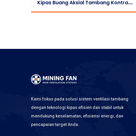
K
Ipas Buang Aksial Tambang Kontra-Rotasi Anti-Ledakan Seri FBCDZ
Kami fokus pada solusi sistem ventilasi tambang
dengan teknologi kipas efisien dan stabil untuk
mendukung keselamatan, efisiensi energi, dan
pencapaian target Anda.