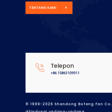
NTANG KAMI
TENTANG KAMI
Telepon
+86 15863109911
© 1999-2026 Shandong Bofeng Fan Co.,
dilindungi undang-undang.