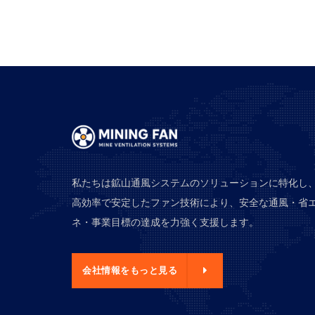
私たちは鉱山通風システムのソリューションに特化し
高効率で安定したファン技術により、安全な通風・省
ネ・事業目標の達成を力強く支援します。
報をもっと見る
会社情報をもっと見る