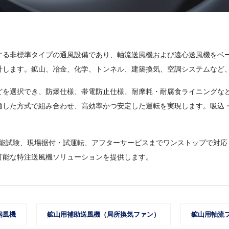
する非標準タイプの通風設備であり、軸流送風機および遠心送風機をベ
計します。鉱山、冶金、化学、トンネル、建築換気、空調システムなど
どを選択でき、防爆仕様、帯電防止仕様、耐摩耗・耐腐食ライニングな
適した方式で組み合わせ、高効率かつ安定した運転を実現します。吸込
性能試験、現場据付・試運転、アフターサービスまでワンストップで対
可能な特注送風機ソリューションを提供します。
扇風機
鉱山用補助送風機（局所換気ファン）
鉱山用軸流