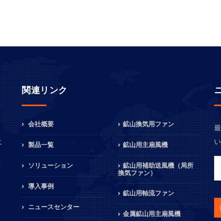
関連リンク
会社概要
鉱山換気用ファン
最
、
い
エ
製品一覧
鉱山用主扇風機
ソリューション
鉱山用補助送風機（局所
換気ファン）
導入事例
鉱山用軸流ファン
ニュースセンター
金属鉱山用主扇風機