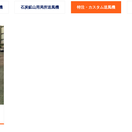
機
石炭鉱山用局所送風機
特注・カスタム送風機