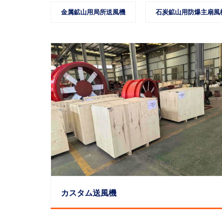
金属鉱山用局所送風機
石炭鉱山用防爆主扇風
カスタム送風機