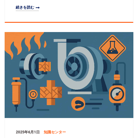
チャ、主要モニタリングパラメータ、典型的な応用事
続きを読む
例、実施のポイントの4つの側面から、オンラインモニ
タリング、データ分析、予測モデルを活用して、ファ
ンの故障予測と運用意思決定を最適化する方法を紹介
します。一、システムアーキテクチャと主要コンポー
ネントセ
2025年6月1日
知識センター