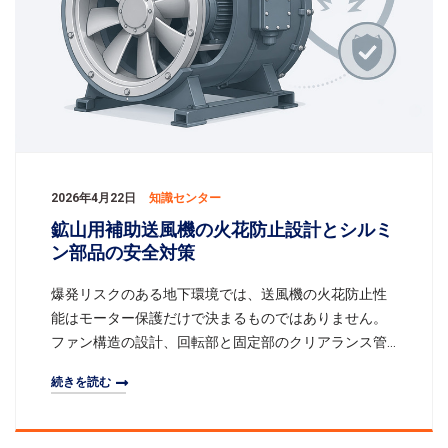
2026年4月22日
知識センター
鉱山用補助送風機の火花防止設計とシルミ
ン部品の安全対策
爆発リスクのある地下環境では、送風機の火花防止性
能はモーター保護だけで決まるものではありません。
ファン構造の設計、回転部と固定部のクリアランス管
理、そして重要箇所に適した材料をどのように使うか
続きを読む
が大きく関わります。本記事では、鉱山用補助送風機
における火花防止設計について、特にシルミン製イン
ペラ、シルミン製火花防止リング、地下で安全に運転