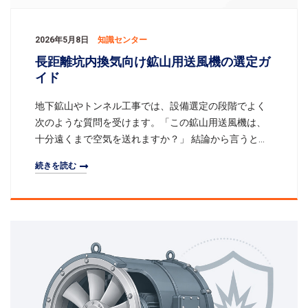
2026年5月8日
知識センター
長距離坑内換気向け鉱山用送風機の選定ガ
イド
地下鉱山やトンネル工事では、設備選定の段階でよく
次のような質問を受けます。「この鉱山用送風機は、
十分遠くまで空気を送れますか？」 結論から言うと、
送風距離は電動機出力だけでは判断できません。75 kW
続きを読む
の送風機が必ず 45 kW の送風機より長距離に適してい
るとは限らず、90 kW の送風機がすべての長いダクト
ラインに最適というわけでもありません。長距離の鉱
山換気では、実際の選定は 必要風量、全圧