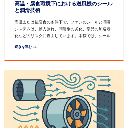
高温・腐食環境下における送風機のシール
と潤滑技術
高温または強腐食の条件下で、ファンのシールと潤滑
システムは、動力漏れ、潤滑剤の劣化、部品の加速老
化などのリスクに直面しています。本稿では、シール
形式の選択、高温シール材料、耐腐食潤滑剤の配合、
続きを読む
オンライン監視の観点から、信頼性の高い解決策を体
系的に紹介し、厳しい環境下でのファンの長期および
安全運転を確保します。一、環境の課題と要件高温条
件：排気、脱硫、冶金などの場面で温度が200–400 ℃
に達し、