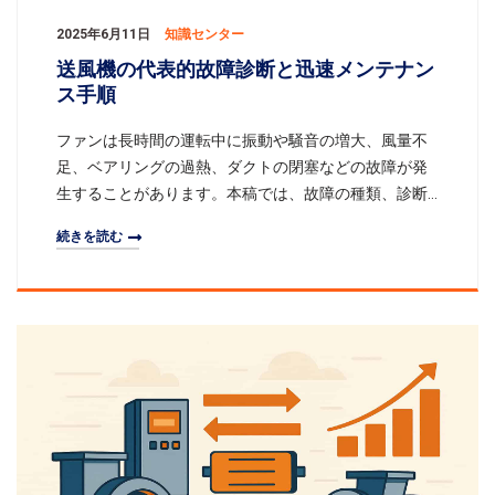
2025年6月11日
知識センター
送風機の代表的故障診断と迅速メンテナン
ス手順
ファンは長時間の運転中に振動や騒音の増大、風量不
足、ベアリングの過熱、ダクトの閉塞などの故障が発
生することがあります。本稿では、故障の種類、診断
方法から迅速な保守プロセスまでを体系的に整理し、
続きを読む
エンジニアや保守担当者が問題を効率よく特定し対処
することで、通風システムの安全で安定した運転を確
保します。一、一般的な故障種別異常振動原因：動バ
ランスの不良、基礎ボルトの緩み、カップリングの摩
耗；騒音の増加原