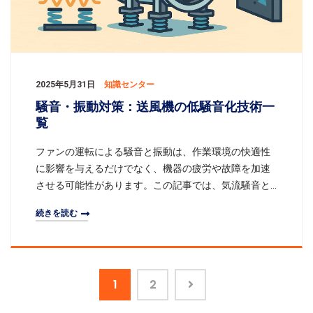
2025年5月31日
知識センター
騒音・振動対策：送風機の低騒音化技術一
覧
ファンの運転による騒音と振動は、作業環境の快適性
に影響を与えるだけでなく、機器の疲労や故障を加速
させる可能性があります。この記事では、気流騒音と
機械振動のメカニズムを詳しく説明し、サイレンサ
続きを読む
ー、防音壁、弾性支持、動平衡といった様々な騒音・
振動低減技術を整理し、典型的な適用ケースを交えた
実施提案を通じて、静かで効率的な通風システムの構
築をサポートします。一、騒音と振動の影響と発生源
1
2
影響長期間の高騒音