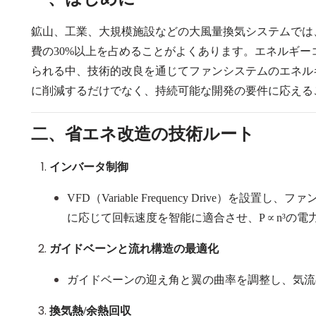
鉱山、工業、大規模施設などの大風量換気システムでは
費の
30%
以上を占めることがよくあります。エネルギー
られる中、技術的改良を通じてファンシステムのエネル
に削減するだけでなく、持続可能な開発の要件に応える
二、省エネ改造の技術ルート
インバータ制御
VFD
（Variable Frequency Drive）
を設置し、ファ
に応じて回転速度を智能に適合させ、
P∝n³
の電
ガイドベーンと流れ構造の最適化
ガイドベーンの迎え角と翼の曲率を調整し、気流
換気熱
/
余熱回収