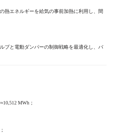
の熱エネルギーを給気の事前加熱に利用し、間
ルブと電動ダンパーの制御戦略を最適化し、バ
費
≈10,512 MWh
；
；