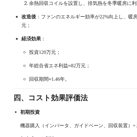
余熱回収コイルを設置し、排気熱を冬季暖房に利
改造後
：ファンのエネルギー効率が
22%
向上し、暖
元；
経済効果
：
投資
120
万元；
年総合省エネ利益
≈82
万元；
回収期間
≈1.46
年。
四、コスト効果評価法
初期投資
機器購入（インバータ、ガイドベーン、回収装置）
+