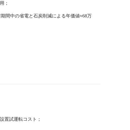
用；
房期間中の省電と石炭削減による年価値
≈68
万
設置試運転コスト；