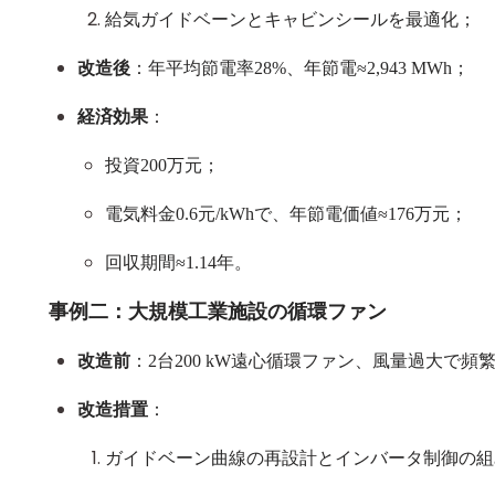
給気ガイドベーンとキャビンシールを最適化；
改造後
：年平均節電率
28%
、年節電
≈2,943 MWh
；
経済効果
：
投資
200
万元；
電気料金
0.6
元
/kWh
で、年節電価値
≈176
万元；
回収期間
≈1.14
年。
事例二：大規模工業施設の循環ファン
改造前
：
2
台
200 kW
遠心循環ファン、風量過大で頻繁
改造措置
：
ガイドベーン曲線の再設計とインバータ制御の組