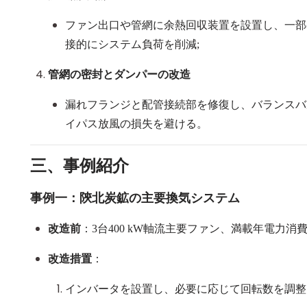
ファン出口や管網に余熱回収装置を設置し、一部
接的にシステム負荷を削減;
管網の密封とダンパーの改造
漏れフランジと配管接続部を修復し、バランスバ
イパス放風の損失を避ける。
三、事例紹介
事例一：陝北炭鉱の主要換気システム
改造前
：
3
台
400 kW
軸流主要ファン、満載年電力消
改造措置
：
インバータを設置し、必要に応じて回転数を調整