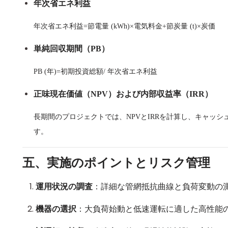
年次省エネ利益
年次省エネ利益
=
節電量 (kWh)×
電気料金
+
節炭量 (t)×
炭価
単純回収期間（
PB
）
PB (
年
)=
初期投資総額
/
年次省エネ利益
正味現在価値（
NPV
）および内部収益率（
IRR
）
長期間のプロジェクトでは、
NPV
と
IRR
を計算し、キャッシ
す。
五、実施のポイントとリスク管理
運用状況の調査
：詳細な管網抵抗曲線と負荷変動の
機器の選択
：大負荷始動と低速運転に適した高性能