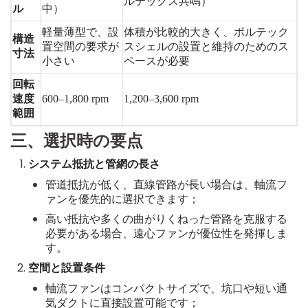
ルテックス共鳴）
ル
中）
軽量薄型で、設
体積が比較的大きく、ボルテック
構造
置空間の要求が
スシェルの設置と維持のためのス
寸法
小さい
ペースが必要
回転
速度
600–1,800 rpm
1,200–3,600 rpm
範囲
三、選択時の要点
システム抵抗と管網の長さ
管道抵抗が低く、直線管路が長い場合は、軸流フ
ァンを優先的に選択できます；
高い抵抗や多くの曲がりくねった管路を克服する
必要がある場合、遠心ファンが優位性を発揮しま
す。
空間と設置条件
軸流ファンはコンパクトサイズで、坑口や短い通
気ダクトに直接設置可能です；