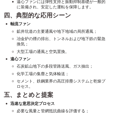
遠心ファンには弾性支持と振動抑制基礎が一般的
に装備され、安定した運転を保障します。
四、典型的な応用シーン
軸流ファン
鉱井坑道の主要通風や地下地域の局所通風；
冶金炉の煙の排出、トンネルおよび地下鉄の緊急
換気；
大型工場の通風と空気置換。
遠心ファン
石炭鉱山地下の多段管路送風、ガス抽出；
化学工場の集塵と気体輸送；
セメント、鉄鋼業界の高圧排塵システムと乾燥プ
ロセス。
五、まとめと提案
迅速な意思決定プロセス
必要な風量と管網抵抗曲線を評価する；