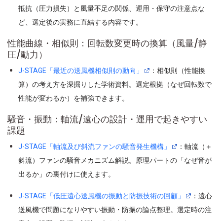
抵抗（圧力損失）と風量不足の関係、運用・保守の注意点な
ど、選定後の実務に直結する内容です。
性能曲線・相似則：回転数変更時の換算（風量/静
圧/動力）
J-STAGE「最近の送風機相似則の動向」
：相似則（性能換
算）の考え方を深掘りした学術資料。選定根拠（なぜ回転数で
性能が変わるか）を補強できます。
騒音・振動：軸流/遠心の設計・運用で起きやすい
課題
J-STAGE「軸流及び斜流ファンの騒音発生機構」
：軸流（＋
斜流）ファンの騒音メカニズム解説。原理パートの「なぜ音が
出るか」の裏付けに使えます。
J-STAGE「低圧遠心送風機の振動と防振技術の回顧」
：遠心
送風機で問題になりやすい振動・防振の論点整理。選定時の注