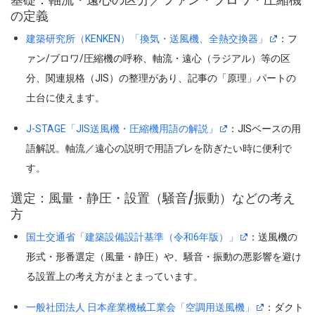
の定義
建築研究所（KENKEN）「換気・送風機、全熱交換器」
：フ
ァン/ブロワ/圧縮機の呼称、軸流・遠心（ラジアル）等の区
分、関連規格（JIS）の整理があり、記事の「原理」パートの
土台に使えます。
J-STAGE「JIS送風機・圧縮機用語の解説」
：JISベースの用
語解説。軸流／遠心の説明で用語ブレを防ぎたい時に便利で
す。
選定：風量・静圧・設置（騒音/振動）などの考え
方
国土交通省「建築設備設計基準（令和6年版）」
：送風機の
形式・形番選定（風量・静圧）や、騒音・振動の悪影響を避け
る設置上の考え方がまとまっています。
一般社団法人 日本産業機械工業会「空調用送風機」
：ダクト