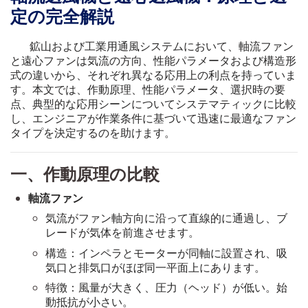
定の完全解説
鉱山および工業用通風システムにおいて、軸流ファン
と遠心ファンは気流の方向、性能パラメータおよび構造形
式の違いから、それぞれ異なる応用上の利点を持っていま
す。本文では、作動原理、性能パラメータ、選択時の要
点、典型的な応用シーンについてシステマティックに比較
し、エンジニアが作業条件に基づいて迅速に最適なファン
タイプを決定するのを助けます。
一、作動原理の比較
軸流ファン
気流がファン軸方向に沿って直線的に通過し、ブ
レードが気体を前進させます。
構造：インペラとモーターが同軸に設置され、吸
気口と排気口がほぼ同一平面上にあります。
特徴：風量が大きく、圧力（ヘッド）が低い。始
動抵抗が小さい。