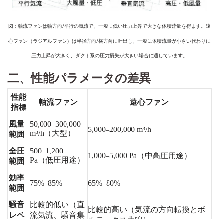
図：軸流ファンは軸方向/平行の気流で、一般に低い圧力上昇で大きな体積流量を得ます。遠
心ファン（ラジアルファン）は半径方向/横方向に吐出し、一般に体積流量が小さい代わりに
圧力上昇が大きく、ダクト系の圧力損失が大きい場合に適しています。
二、性能パラメータの差異
性能
軸流ファン
遠心ファン
指標
風量
50,000–300,000
5,000–200,000 m³/h
m³/h
（大型）
範囲
全圧
500–1,200
1,000–5,000 Pa
（中高圧用途）
Pa
（低圧用途）
範囲
効率
75%–85%
65%–80%
範囲
騒音
比較的低い（直
比較的高い（気流の方向転換とボ
レベ
流気流、騒音集