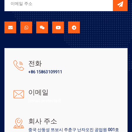
전화
+86 15863109911
이메일
[email protected]
회사 주소
중국 산둥성 쯔보시 주춘구 난자오진 공업원 001호