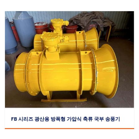
FB 시리즈 광산용 방폭형 가압식 축류 국부 송풍기