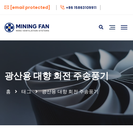
[email protected]
+86 15863109911
광산용 대향 회전 주송풍기
홈
태그
광산용 대향 회전 주송풍기