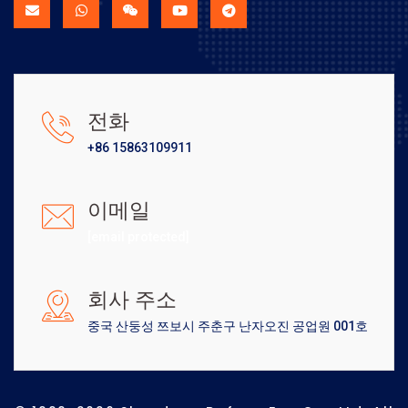
전화
+86 15863109911
이메일
[email protected]
회사 주소
중국 산둥성 쯔보시 주춘구 난자오진 공업원 001호