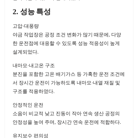
2.
성능
특성
고압
·
대풍량
야금
작업장은
공정
조건
변화가
많기
때문에
,
다양
한
운전점에
대응할
수
있도록
성능
적응성이
높게
설계되었다
.
내마모
·
내고온
구조
분진을
포함한
고온
배기가스
등
가혹한
운전
조건에
서
장시간
운전이
가능하도록
내마모
·
내열
재질
및
구조를
적용하였다
.
안정적인
운전
소음이
비교적
낮고
진동이
작아
연속
생산
공정의
안정성을
높여
주며
,
장시간
연속
운전에
적합하다
.
유지보수
편의성