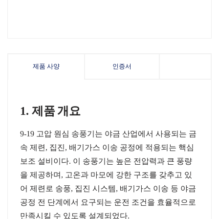
제품 사양
인증서
1.
제품
개요
9-19
고압
원심
송풍기는
야금
산업에서
사용되는
금
속
제련
,
집진
,
배기가스
이송
공정에
적용되는
핵심
보조
설비이다
.
이
송풍기는
높은
전압력과
큰
풍량
을
제공하며
,
고온과
마모에
강한
구조를
갖추고
있
어
제련로
송풍
,
집진
시스템
,
배기가스
이송
등
야금
공정
전
단계에서
요구되는
운전
조건을
효율적으로
만족시킬
수
있도록
설계되었다
.