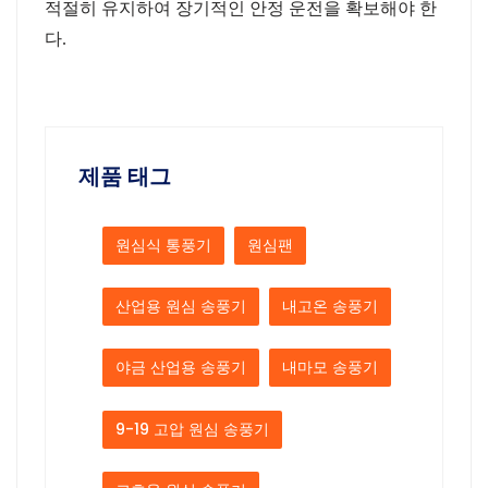
적절히
유지하여
장기적인
안정
운전을
확보해야
한
다
.
제품 태그
원심식 통풍기
원심팬
산업용 원심 송풍기
내고온 송풍기
야금 산업용 송풍기
내마모 송풍기
9-19 고압 원심 송풍기