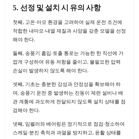
5.
선정
및
설치
시
유의
사항
첫째
,
고온
·
마모
환경을
고려하여
실제
운전
조건에
적합한
내마모
·
내열
재질과
사양을
갖춘
모델을
선정
해야
한다
.
둘째
,
송풍기
흡입
·
토출
통로는
가능한
한
직선에
가
깝게
구성하여
유동
저항을
줄이고
,
불필요한
압력
손실이
발생하지
않도록
해야
한다
.
셋째
,
기초는
충분한
강성과
안정성을
확보해야
하
며
,
송풍기
운전
중
발생하는
진동이
제련
설비나
배
관
계통에
과도하게
전달되지
않도록
설치
상태를
점
검해야
한다
.
넷째
,
임펠러와
베어링은
정기적으로
점검
·
청소하여
스케일
·
분진
축적과
과열을
방지하고
,
윤활
상태를