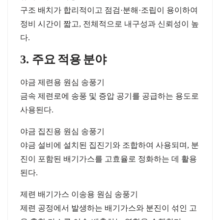
구조
배치가
합리적이고
점검
·
분해
·
조립이
용이하여
정비
시간이
짧고
,
전체적으로
내구성과
신뢰성이
높
다
.
3.
주요
적용
분야
야금
제련용
원심
송풍기
금속
제련로에
송풍
및
증압
공기를
공급하는
용도로
사용된다
.
야금
집진용
원심
송풍기
야금
설비에
설치된
집진기와
조합하여
사용되며
,
분
진이
포함된
배기가스를
고효율로
정화하는
데
활용
된다
.
제련
배기가스
이송용
원심
송풍기
제련
공정에서
발생하는
배기가스와
분진이
섞인
고