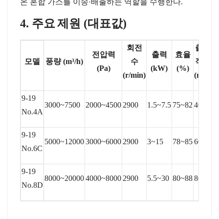
온
혼합
가스를
이송
·
배출하는
역할을
수행한다
.
4.
주요
제원
(
대표값
)
회전
출구
전압력
출력
효율
모델
풍량
(m³/h)
수
직경
(Pa)
(kW)
(%)
(r/min)
(mm)
9-19
3000~7500
2000~4500
2900
1.5~7.5
75~82
400
No.4A
9-19
5000~12000
3000~6000
2900
3~15
78~85
600
No.6C
9-19
8000~20000
4000~8000
2900
5.5~30
80~88
800
No.8D