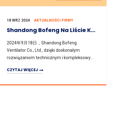
18 WRZ 2024
AKTUALNOŚCI FIRMY
Shandong Bofeng Na Liście Kandydatów Do Przetargu „Górniczy Wentylator Osiowy (VII)” Grupy Shandong Gold W Regionie Yantai
2024年9月18日，Shandong Bofeng
Ventilator Co., Ltd., dzięki doskonałym
rozwiązaniom technicznym i kompleksowym
systemom usług, pomyślnie zakwalifikowała
CZYTAJ WIĘCEJ
się do projektu Złotej Grupy Shandong w
regionie Ya