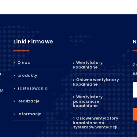
Linki Firmowe
N
O nas
Wentylatory
Za
kopalniane
na
m
produkty
Główne wentylatory
kopalniane
zastosowania
ść
Wentylatory
Realizacje
pomocnicze
kopalniane
informacje
Osiowe wentylatory
kopalniane do
systemów wentylacji