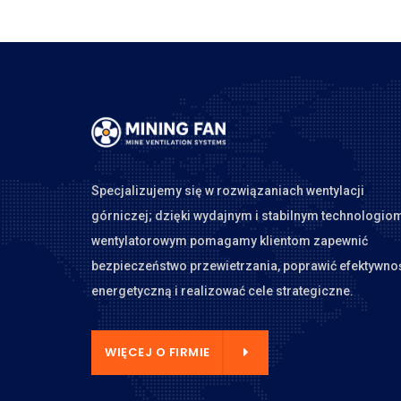
Specjalizujemy się w rozwiązaniach wentylacji
górniczej; dzięki wydajnym i stabilnym technologio
wentylatorowym pomagamy klientom zapewnić
bezpieczeństwo przewietrzania, poprawić efektywno
energetyczną i realizować cele strategiczne.
CEJ O FIRMIE
WIĘCEJ O FIRMIE