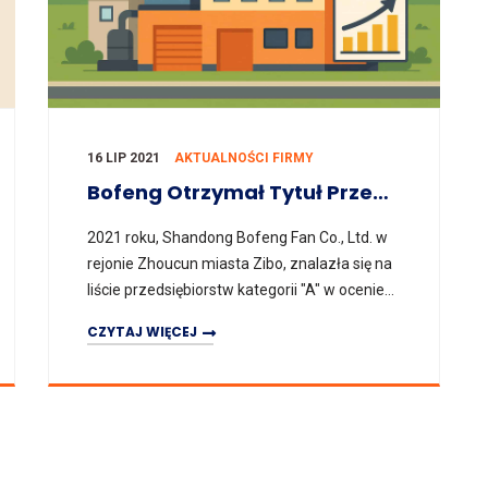
16 LIP 2021
AKTUALNOŚCI FIRMY
Bofeng Otrzymał Tytuł Przedsiębiorstwa Klasy „A” W Ocenie Efektywności Z Hektara W Dystrykcie Zhoucun (Zibo) 2021
2021 roku, Shandong Bofeng Fan Co., Ltd. w
rejonie Zhoucun miasta Zibo, znalazła się na
liście przedsiębiorstw kategorii "A" w ocenie
„efektywności produkcji na mu” dla
CZYTAJ WIĘCEJ
przedsiębiorstw przemysłowych n