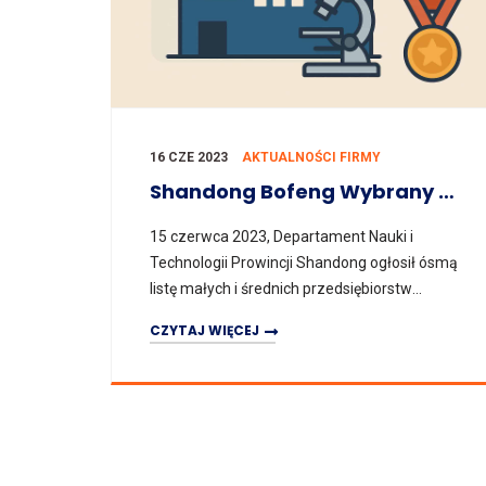
16 CZE 2023
AKTUALNOŚCI FIRMY
Shandong Bofeng Wybrany Do „8. Partii 2023 R. – Planu Wpisu Na Listę Innowacyjnych MŚP W Prowincji Shandong”
15 czerwca 2023, Departament Nauki i
Technologii Prowincji Shandong ogłosił ósmą
listę małych i średnich przedsiębiorstw
technologicznych, które mają zostać wpisane
CZYTAJ WIĘCEJ
do rejestru. Shandong Bofeng Fan Co