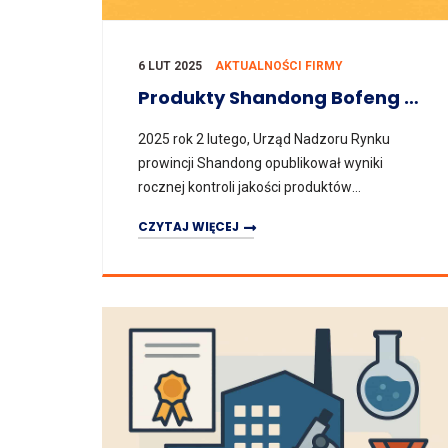
6 LUT 2025
AKTUALNOŚCI FIRMY
Produkty Shandong Bofeng Pozytywnie Przeszły Wojewódzki Nadzór Kontroli Jakości Urządzeń Przeciwwybuchowych 2024
2025 rok 2 lutego, Urząd Nadzoru Rynku
prowincji Shandong opublikował wyniki
rocznej kontroli jakości produktów
przeciwwybuchowych z roku 2024. Wszystkie
CZYTAJ WIĘCEJ
zgłoszone produkty wentylatorów
przeciwwybucho