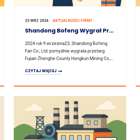
23 WRZ 2024
AKTUALNOŚCI FIRMY
Shandong Bofeng Wygrał Przetarg Na Energooszczędne Wentylatory Górnicze (VII) Dla Zhenghe Hongkun Mining W Fujian
2024 rok 9 września23, Shandong Bofeng
Fan Co., Ltd. pomyślnie wygrała przetarg
Fujian Zhenghe County Hongkun Mining Co.,
Ltd. „Zakup energooszczędnych
CZYTAJ WIĘCEJ
wentylatorów górniczych (siedem)”,
osiągając kwo