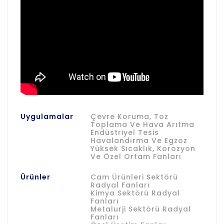
Uygulamalar
Çevre Koruma, Toz
Toplama Ve Hava Arıtma
Endüstriyel Tesis
Havalandırma Ve Egzoz
Yüksek Sıcaklık, Korozyon
Ve Özel Ortam Fanları
Ürünler
Cam Ürünleri Sektörü
Radyal Fanları
Kimya Sektörü Radyal
Fanları
Metalurji Sektörü Radyal
Fanları