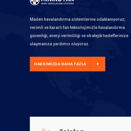
Maden havalandırma sistemlerine odaklanıyoruz;
verimli ve kararlı fan teknolojimizle havalandırma
güvenliği, enerji verimliliği ve stratejik hedeflerinize
ulaşmanıza yardımcı oluyoruz.
 DAHA FAZLA
HAKKIMIZDA DAHA FAZLA