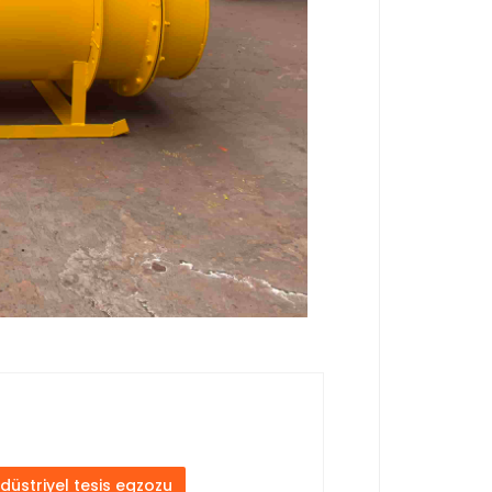
düstriyel tesis egzozu