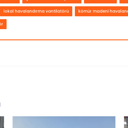
lokal havalandırma vantilatörü
kömür madeni havalan
ör
ı