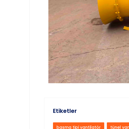
Etiketler
basma tipi vantilatör
tünel van