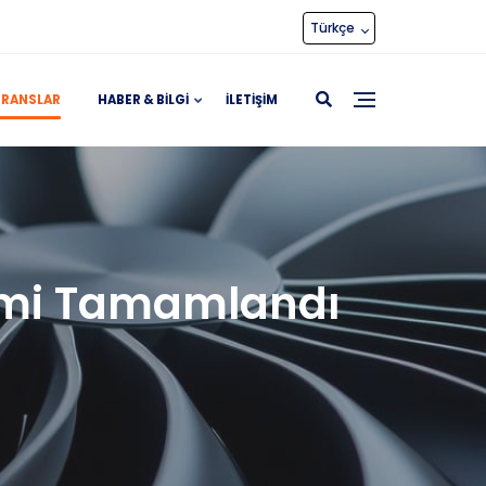
Türkçe
ERANSLAR
HABER & BILGI
İLETIŞIM
etimi Tamamlandı