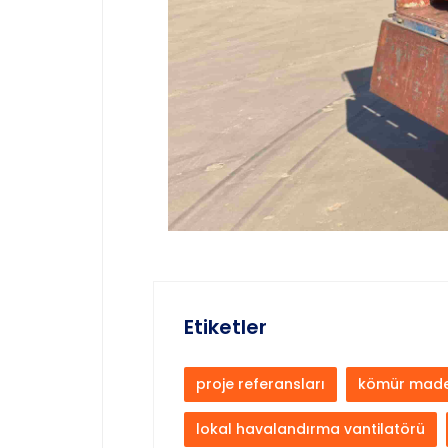
Etiketler
proje referansları
kömür made
lokal havalandırma vantilatörü