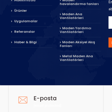
Hakkımızda
Maden
En
havalandırma fanları
ab
Ürünler
Maden Ana
Vantilatörleri
Uygulamalar
Maden Yardımcı
Referanslar
Vantilatörleri
Haber & Bilgi
Maden Aksiyel Akış
Fanları
Metal Maden Ana
Vantilatörleri
E-posta
[email protected]