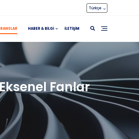
Türkçe
ERANSLAR
HABER & BILGI
İLETIŞIM
 Eksenel Fanlar