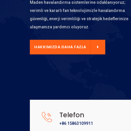
Maden havalandırma sistemlerine odaklanıyoruz;
verimli ve kararlı fan teknolojimizle havalandırma
güvenliği, enerji verimliliği ve stratejik hedeflerinize
ulaşmanıza yardımcı oluyoruz.
 DAHA FAZLA
HAKKIMIZDA DAHA FAZLA
Telefon
+86 15863109911