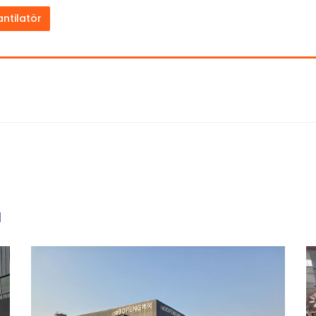
ntilatör
ı