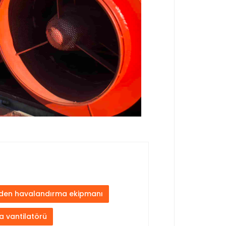
en havalandırma ekipmanı
a vantilatörü