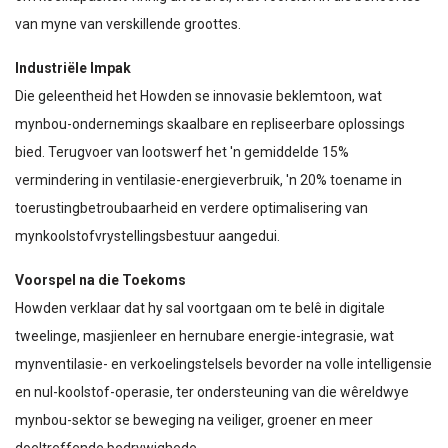
van myne van verskillende groottes.
Industriële Impak
Die geleentheid het Howden se innovasie beklemtoon, wat
mynbou-ondernemings skaalbare en repliseerbare oplossings
bied. Terugvoer van lootswerf het 'n gemiddelde 15%
vermindering in ventilasie-energieverbruik, 'n 20% toename in
toerustingbetroubaarheid en verdere optimalisering van
mynkoolstofvrystellingsbestuur aangedui.
Voorspel na die Toekoms
Howden verklaar dat hy sal voortgaan om te belê in digitale
tweelinge, masjienleer en hernubare energie-integrasie, wat
mynventilasie- en verkoelingstelsels bevorder na volle intelligensie
en nul-koolstof-operasie, ter ondersteuning van die wêreldwye
mynbou-sektor se beweging na veiliger, groener en meer