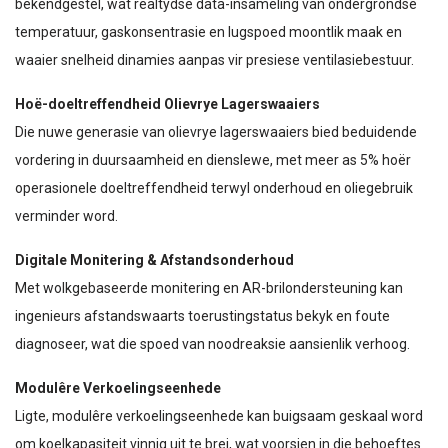
bekendgestel, wat realtydse data-insameling van ondergrondse
temperatuur, gaskonsentrasie en lugspoed moontlik maak en
waaier snelheid dinamies aanpas vir presiese ventilasiebestuur.
Hoë-doeltreffendheid Olievrye Lagerswaaiers
Die nuwe generasie van olievrye lagerswaaiers bied beduidende
vordering in duursaamheid en dienslewe, met meer as 5% hoër
operasionele doeltreffendheid terwyl onderhoud en oliegebruik
verminder word.
Digitale Monitering & Afstandsonderhoud
Met wolkgebaseerde monitering en AR-brilondersteuning kan
ingenieurs afstandswaarts toerustingstatus bekyk en foute
diagnoseer, wat die spoed van noodreaksie aansienlik verhoog.
Modulêre Verkoelingseenhede
Ligte, modulêre verkoelingseenhede kan buigsaam geskaal word
om koelkapasiteit vinnig uit te brei, wat voorsien in die behoeftes