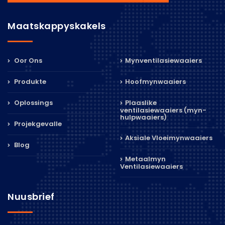
Maatskappyskakels
Oor Ons
Mynventilasiewaaiers
Produkte
Hoofmynwaaiers
Oplossings
Plaaslike
ventilasiewaaiers (myn-
hulpwaaiers)
Projekgevalle
Aksiale Vloeimynwaaiers
Blog
Metaalmyn
Ventilasiewaaiers
Nuusbrief