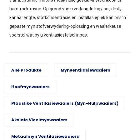
hard-rock-myne. Op grond van u verlangde lugvloei, druk,
kanaallengte, stofkonsentrasie en installasieplek kan ons ’n
gepaste myn stofverwydering-oplossing en waaierkeuse
voorstel wat by u ventilasiestelsel inpas.
Alle Produkte
Mynventilasiewaaiers
Hoofmynwaaiers
Plaaslike Ventilasiewaaiers (myn-Hulpwaaiers)
Aksiale Vloeimynwaaiers
Metaalmyn Ventilasiewaaiers