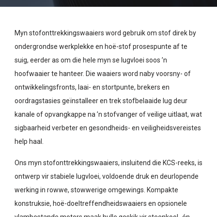
Myn stofonttrekkingswaaiers word gebruik om stof direk by
ondergrondse werkplekke en hoë-stof prosespunte af te
suig, eerder as om die hele myn se lugvloei soos ’n
hoofwaaier te hanteer. Die waaiers word naby voorsny- of
ontwikkelingsfronts, laai- en stortpunte, brekers en
oordragstasies geïnstalleer en trek stofbelaaide lug deur
kanale of opvangkappe na ’n stofvanger of veilige uitlaat, wat
sigbaarheid verbeter en gesondheids- en veiligheidsvereistes
help haal.
Ons myn stofonttrekkingswaaiers, insluitend die KCS-reeks, is
ontwerp vir stabiele lugvloei, voldoende druk en deurlopende
werking in rowwe, stowwerige omgewings. Kompakte
konstruksie, hoë-doeltreffendheidswaaiers en opsionele
vlambestande motors maak hulle geskik vir steenkool- én