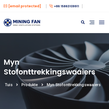
[email protected]
+86 15863109911
Myn
Stofonttrekkingswaaiers
Tuis
Produkte
Myn Stofonttrekkingswaaiers