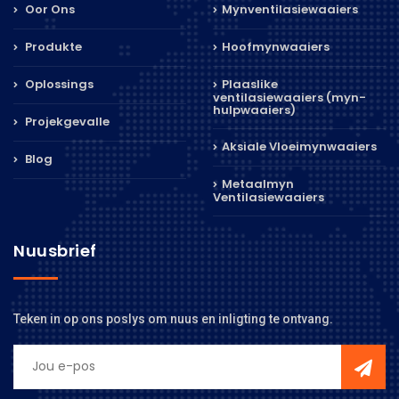
Oor Ons
Mynventilasiewaaiers
Produkte
Hoofmynwaaiers
Oplossings
Plaaslike
ventilasiewaaiers (myn-
hulpwaaiers)
Projekgevalle
Aksiale Vloeimynwaaiers
Blog
Metaalmyn
Ventilasiewaaiers
Nuusbrief
Teken in op ons poslys om nuus en inligting te ontvang.