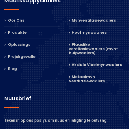
Maatskappyskakels
Oor Ons
Mynventilasiewaaiers
Produkte
Hoofmynwaaiers
Oplossings
Plaaslike
ventilasiewaaiers (myn-
hulpwaaiers)
Projekgevalle
Aksiale Vloeimynwaaiers
Blog
Metaalmyn
Ventilasiewaaiers
Nuusbrief
Teken in op ons poslys om nuus en inligting te ontvang.