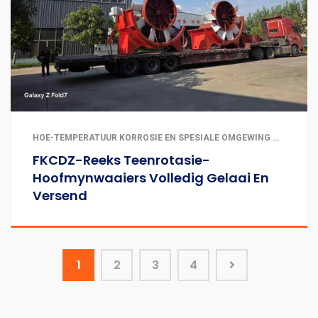
HOË-TEMPERATUUR KORROSIE EN SPESIALE OMGEWING WAAIERS | METAAL EN NIE-METAAL MYNBOU | TONNELS EN ONDERGRONDSE INGENIEURSWERKE
FKCDZ-Reeks Teenrotasie-
Hoofmynwaaiers Volledig Gelaai En
Versend
1
2
3
4