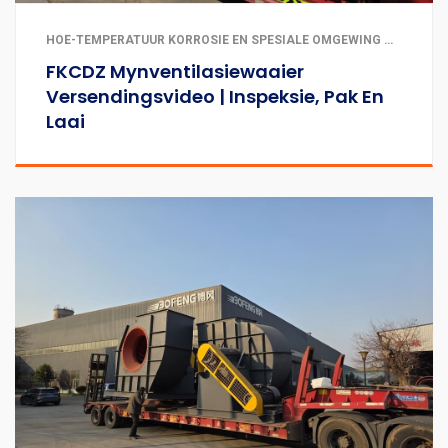
HOË-TEMPERATUUR KORROSIE EN SPESIALE OMGEWING WAAIERS | METAAL EN NIE-METAAL MYNBOU | TONNELS EN ONDERGRONDSE INGENIEURSWERKE
FKCDZ Mynventilasiewaaier
Versendingsvideo | Inspeksie, Pak En
Laai