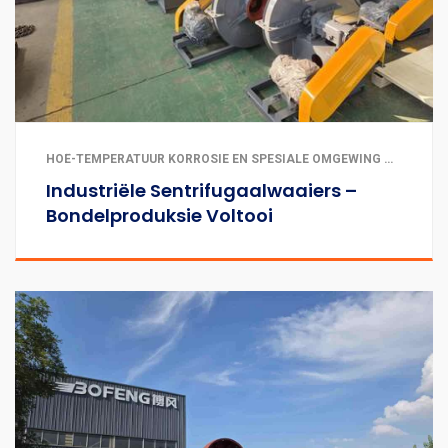
HOË-TEMPERATUUR KORROSIE EN SPESIALE OMGEWING WAAIERS | INDUSTRIËLE FABRIEK VENTILASIE EN UITLAAT | STOFVERWYDERING EN LUGREINIGING
Industriële Sentrifugaalwaaiers –
Bondelproduksie Voltooi