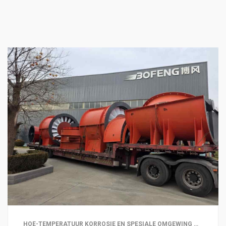
HOË-TEMPERATUUR KORROSIE EN SPESIALE OMGEWING WAAIERS | METAAL EN NIE-METAAL MYNBOU | TONNELS EN ONDERGRONDSE INGENIEURSWERKE