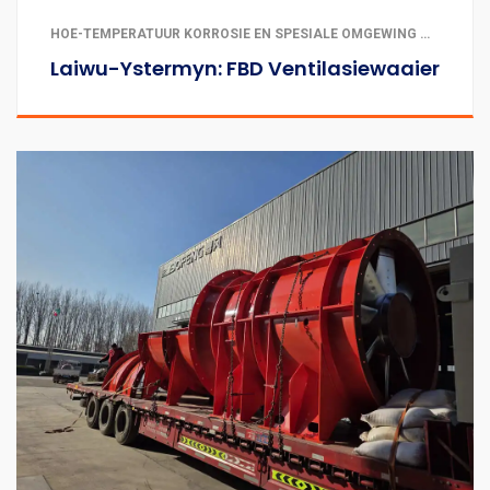
HOË-TEMPERATUUR KORROSIE EN SPESIALE OMGEWING WAAIERS | STEENKOOLMYNBOU | METAAL EN NIE-METAAL MYNBOU | TONNELS EN ONDERGRONDSE INGENIEURSWERKE
Laiwu-Ystermyn: FBD Ventilasiewaaier