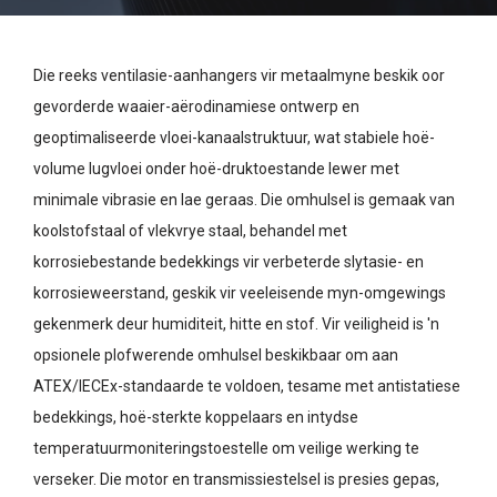
Die reeks ventilasie-aanhangers vir metaalmyne beskik oor
gevorderde waaier-aërodinamiese ontwerp en
geoptimaliseerde vloei-kanaalstruktuur, wat stabiele hoë-
volume lugvloei onder hoë-druktoestande lewer met
minimale vibrasie en lae geraas. Die omhulsel is gemaak van
koolstofstaal of vlekvrye staal, behandel met
korrosiebestande bedekkings vir verbeterde slytasie- en
korrosieweerstand, geskik vir veeleisende myn-omgewings
gekenmerk deur humiditeit, hitte en stof. Vir veiligheid is 'n
opsionele plofwerende omhulsel beskikbaar om aan
ATEX/IECEx-standaarde te voldoen, tesame met antistatiese
bedekkings, hoë-sterkte koppelaars en intydse
temperatuurmoniteringstoestelle om veilige werking te
verseker. Die motor en transmissiestelsel is presies gepas,