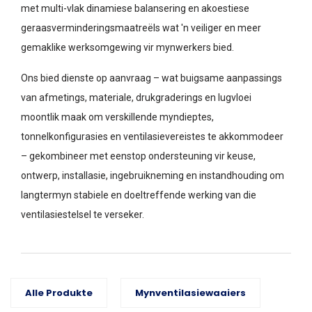
met multi-vlak dinamiese balansering en akoestiese
geraasverminderingsmaatreëls wat 'n veiliger en meer
gemaklike werksomgewing vir mynwerkers bied.
Ons bied dienste op aanvraag – wat buigsame aanpassings
van afmetings, materiale, drukgraderings en lugvloei
moontlik maak om verskillende myndieptes,
tonnelkonfigurasies en ventilasievereistes te akkommodeer
– gekombineer met eenstop ondersteuning vir keuse,
ontwerp, installasie, ingebruikneming en instandhouding om
langtermyn stabiele en doeltreffende werking van die
ventilasiestelsel te verseker.
Alle Produkte
Mynventilasiewaaiers