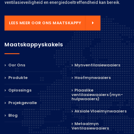
ventilasieveiligheid en energiedoeltreffendheid kan bereik.
LEES MEER OOR ONS MAATSKAPPY
Maatskappyskakels
Oor Ons
Mynventilasiewaaiers
Produkte
Hoofmynwaaiers
Oplossings
Plaaslike
ventilasiewaaiers (myn-
hulpwaaiers)
Projekgevalle
Aksiale Vloeimynwaaiers
Blog
Metaalmyn
Ventilasiewaaiers