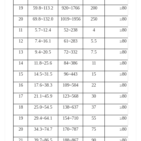
19
59.8~113.2
920~1766
200
≥80
20
69.8~132.0
1019~1956
250
≥80
11
5.7~12.4
52~238
4
≥80
12
7.4~16.1
61~283
5.5
≥80
13
9.4~20.5
72~332
7.5
≥80
14
11.8~25.6
84~386
11
≥80
15
14.5~31.5
96~443
15
≥80
16
17.6~38.3
109~504
22
≥80
17
21.1~45.9
123~568
30
≥80
18
25.0~54.5
138~637
37
≥80
19
29.4~64.1
154~710
55
≥80
20
34.3~74.7
170~787
75
≥80
21
39.7~86.5
188~867
90
≥80