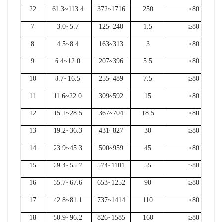
22
61.3~113.4
372~1716
250
≥80
7
3.0~5.7
125~240
1.5
≥80
8
4.5~8.4
163~313
3
≥80
9
6.4~12.0
207~396
5.5
≥80
10
8.7~16.5
255~489
7.5
≥80
11
11.6~22.0
309~592
15
≥80
12
15.1~28.5
367~704
18.5
≥80
13
19.2~36.3
431~827
30
≥80
14
23.9~45.3
500~959
45
≥80
15
29.4~55.7
574~1101
55
≥80
16
35.7~67.6
653~1252
90
≥80
17
42.8~81.1
737~1414
110
≥80
18
50.9~96.2
826~1585
160
≥80