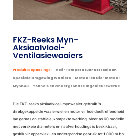
FKZ-Reeks Myn-
Aksiaalvloei-
Ventilasiewaaiers
Produktoepassings:
Hoë-Temperatuur Korrosie en
Spesiale Omgewing Waaiers
Metaal en Nie-metaal
Mynbou
Tonnels en Ondergrondse Ingenieurswerke
Die FKZ-reeks aksiaalvloei-mynwaaier gebruik ’n
direkgekoppelde waaierwiel en motor vir hoë doeltreffendheid,
lae geraas en stabiele, kompakte werking. Meer as 60 modelle
met verskeie diameters en naafverhoudings is beskikbaar,
geskik vir oppervlak- en ondergrondse gebruik tot 1 000 m bo