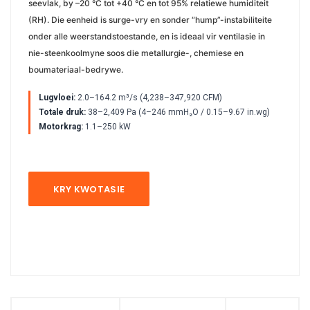
seevlak, by –20 °C tot +40 °C en tot 95% relatiewe humiditeit
(RH). Die eenheid is surge-vry en sonder “hump”-instabiliteite
onder alle weerstandstoestande, en is ideaal vir ventilasie in
nie-steenkoolmyne soos die metallurgie-, chemiese en
boumateriaal-bedrywe.
Lugvloei:
2.0–164.2 m³/s (4,238–347,920 CFM)
Totale druk:
38–2,409 Pa (4–246 mmH₂O / 0.15–9.67 in.wg)
Motorkrag:
1.1–250 kW
KRY KWOTASIE