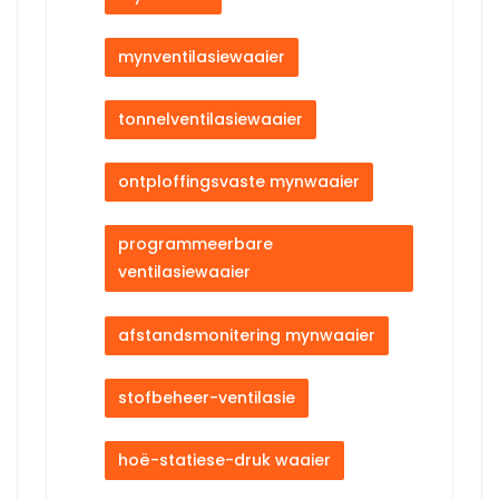
mynventilasiewaaier
tonnelventilasiewaaier
ontploffingsvaste mynwaaier
programmeerbare
ventilasiewaaier
afstandsmonitering mynwaaier
stofbeheer-ventilasie
hoë-statiese-druk waaier