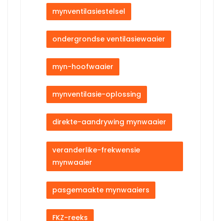
mynventilasiestelsel
ondergrondse ventilasiewaaier
myn-hoofwaaier
mynventilasie-oplossing
direkte-aandrywing mynwaaier
veranderlike-frekwensie
mynwaaier
pasgemaakte mynwaaiers
FKZ-reeks