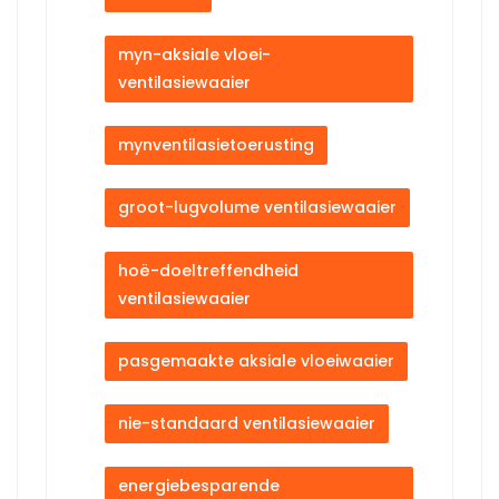
myn-aksiale vloei-
ventilasiewaaier
mynventilasietoerusting
groot-lugvolume ventilasiewaaier
hoë-doeltreffendheid
ventilasiewaaier
pasgemaakte aksiale vloeiwaaier
nie-standaard ventilasiewaaier
energiebesparende