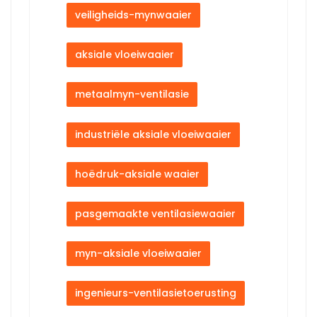
veiligheids-mynwaaier
aksiale vloeiwaaier
metaalmyn-ventilasie
industriële aksiale vloeiwaaier
hoëdruk-aksiale waaier
pasgemaakte ventilasiewaaier
myn-aksiale vloeiwaaier
ingenieurs-ventilasietoerusting