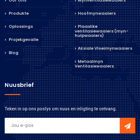
Oor Ons
Mynventilasiewaaiers
Produkte
Hoofmynwaaiers
Oplossings
Plaaslike
ventilasiewaaiers (myn-
hulpwaaiers)
Projekgevalle
Aksiale Vloeimynwaaiers
Blog
Metaalmyn
Ventilasiewaaiers
Nuusbrief
Teken in op ons poslys om nuus en inligting te ontvang.