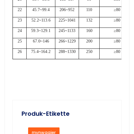
22
45.7~99.4
206~952
110
≥80
23
52.2~113.6
225~1041
132
≥80
24
59.3~129.1
245~1133
160
≥80
25
67.0~146
266~1229
200
≥80
26
75.4~164.2
288~1330
250
≥80
Produk-Etikette
mynwaaier