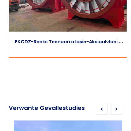
F
KCDZ-Reeks Teenoorrotasie-Aksiaalvloei Myn-Uitlaatwaaiers
Verwante Gevallestudies