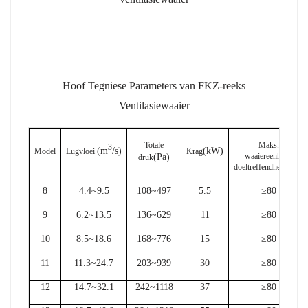
Hoof Tegniese Parameters van FKZ-reeks
Ventilasiewaaier
Totale
Maks.
3
(m
/s)
(kW)
Model
Lugvloei
Krag
waaiereenheid-
(Pa)
druk
(%)
doeltreffendheid
8
4.4~9.5
108~497
5.5
≥80
9
6.2~13.5
136~629
11
≥80
10
8.5~18.6
168~776
15
≥80
11
11.3~24.7
203~939
30
≥80
12
14.7~32.1
242~1118
37
≥80