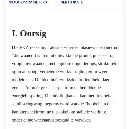
PRODUKPARAMETERS
SERTIFIKATE
I. Oorsig
Die FKZ-reeks myn-aksiale-vloei ventilasiewaaier (hierna
“die waaier”) is ’n nuut ontwikkelde produk gebaseer op
vorige mynwaaiers, met tegniese opgraderings, strukturele
optimalisering, verbeterde werkverrigting en ’n wyer
modelreeks. Dit bied hoër werksdoeltreffendheid, laer
geraas, ’n breër prestasiespektrum en beduidende
energiebesparing. Die hooflugkanaal kan met ’n vloei-
stabiliseringsring toegerus word wat die “hobbel” in die
karakteristiekkromme uitskakel om stabiele werking
onder enige weerstandstoestand te verseker.