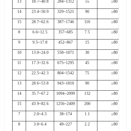
13
18.7~40.8
284~1312
55
≥80
14
23.4~50.9
329~1521
90
≥80
15
28.7~62.6
387~1746
110
≥80
8
6.6~12.5
357~685
7.5
≥80
9
9.5~17.8
452~867
15
≥80
10
13.0~24.0
558~1071
30
≥80
11
17.3~32.6
675~1295
45
≥80
12
22.5~42.3
804~1542
75
≥80
13
28.6~53.8
943~1810
90
≥80
14
35.7~67.2
1094~2099
132
≥80
15
43.9~82.6
1256~2409
200
≥80
7
2.0~4.3
38~174
1.1
≥80
8
3.0~6.4
49~227
2.2
≥80