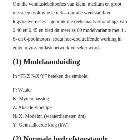
Om die ventilasiebehoeftes van klein, medium en groot
nie-steenkoolmyne te dek—oor alle weerstand- en
lugvloeivereistes—gebruik die reeks naafverhoudings van
0.40 en 0.45 en bied dit meer as 60 modelvariante met 4-,
6- en 8-poolmotors, sodat hoë-doeltreffende werking in
enige myn-ventilasienetwerk verseker word.
(1) Modelaanduiding
In “FKZ №X/Y” beteken die simbole:
F: Waaier
K: Myntoepassing
Z: Aksiale-vloeitipe
№ X: Modelnr. (waaierdiameter, dm)
Y: Geïnstalleerde krag (kW)
(2) Normale bedryfstoestande