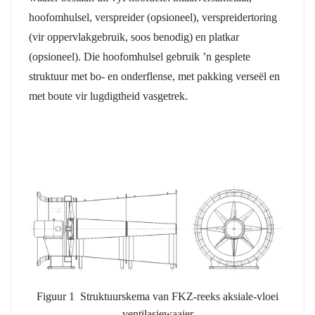
hoofomhulsel, verspreider (opsioneel), verspreidertoring
(vir oppervlakgebruik, soos benodig) en platkar
(opsioneel). Die hoofomhulsel gebruik ’n gesplete
struktuur met bo- en onderflense, met pakking verseël en
met boute vir lugdigtheid vasgetrek.
Figuur 1 Struktuurskema van FKZ-reeks aksiale-vloei
ventilasiewaaier