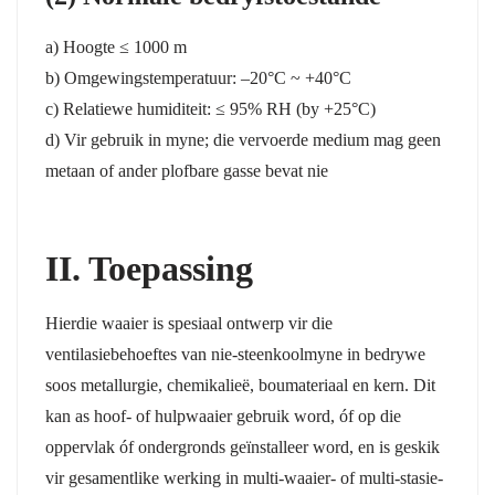
a) Hoogte ≤ 1000 m
b) Omgewingstemperatuur: –20°C ~ +40°C
c) Relatiewe humiditeit: ≤ 95% RH (by +25°C)
d) Vir gebruik in myne; die vervoerde medium mag geen
metaan of ander plofbare gasse bevat nie
II. Toepassing
Hierdie waaier is spesiaal ontwerp vir die
ventilasiebehoeftes van nie-steenkoolmyne in bedrywe
soos metallurgie, chemikalieë, boumateriaal en kern. Dit
kan as hoof- of hulpwaaier gebruik word, óf op die
oppervlak óf ondergronds geïnstalleer word, en is geskik
vir gesamentlike werking in multi-waaier- of multi-stasie-