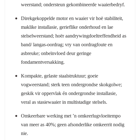
weerstand; ondersteun gekombineerde waaierbedryf.
Direkgekoppelde motor en waaier vir hoë stabiliteit,
maklike installasie, gerieflike onderhoud en lae
stelselweerstand; hoër aandrywingdoeltreffendheid as
band/ langas-oordrag; vry van oordragfoute en
asbreuke; onbeïnvloed deur geringe
fondamentversakking.
Kompakte, gelaste staalstruktuur; goeie
vogweerstand; sterk teen ondergrondse skokgolwe;
geskik vir oppervlak én ondergrondse installasie,
veral as stasiewaaier in multistadige stelsels.
Omkeerbare werking met ’n omkeerlugvloeitempo
van meer as 40%; geen afsonderlike omkeerrit nodig
nie.