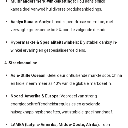
Multihandelsmerk-winkelkettings:
Hou aansienlike
kanaaldeel vanweë hul diverse produkaanbiedings.
Aanlyn Kanale:
Aanlyn handelspenetrasie neem toe, met
verwagte groeikoerse bo 5% oor die volgende dekade.
Hypermarkte & Spesialiteitswinkels:
Bly stabiel danksy in-
winkel ervaring en gespesialiseerde diens.
4. Streeksanalise
Asië-Stille Oseaan:
Gelei deur ontluikende markte soos China
en Indië, neem meer as 40% van die globale markdeel in.
Noord-Amerika & Europa:
Voordeel van streng
energiedoeltreffendheidsregulasies en groeiende
huisopknappingsbehoeftes, wat stabiele groei handhaaf.
LAMEA (Latyns-Amerika, Midde-Ooste, Afrika):
Toon