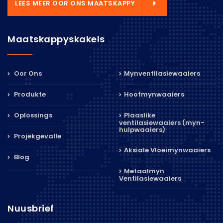
LEES MEER OOR ONS MAATSKAPPY
Maatskappyskakels
Oor Ons
Mynventilasiewaaiers
Produkte
Hoofmynwaaiers
Oplossings
Plaaslike
ventilasiewaaiers (myn-
hulpwaaiers)
Projekgevalle
Aksiale Vloeimynwaaiers
Blog
Metaalmyn
Ventilasiewaaiers
Nuusbrief