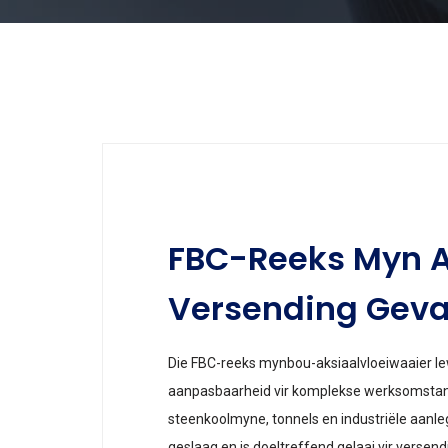
FBC-Reeks Myn A
Versending Geva
Die FBC-reeks mynbou-aksiaalvloeiwaaier lew
aanpasbaarheid vir komplekse werksomstandi
steenkoolmyne, tonnels en industriële aanleg
geslaag en is doeltreffend gelaai vir versend