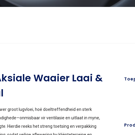
ksiale Waaier Laai &
Toe
l
er groot lugvloei, hoë doeltreffendheid en sterk
ghede—onmisbaar vir ventilasie en uitlaat in myne,
Pro
te. Hierdie reeks het streng toetsing en verpakking
ing, sodat veilige aflewering by kliënteterreine en