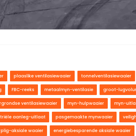
er
plaaslike ventilasiewaaier
tonnelventilasiewaaier
g
FBC-reeks
metaalmyn-ventilasie
groot-lugvolu
grondse ventilasiewaaier
myn-hulpwaaier
myn-uitl
triële aanleg-uitlaat
pasgemaakte mynwaaier
veilig
plig-aksiale waaier
energiebesparende aksiale waaier