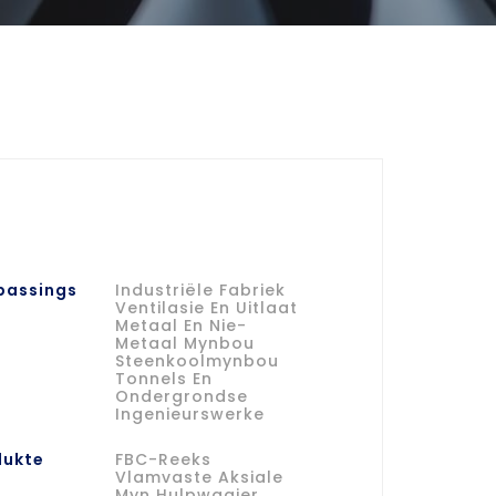
passings
Industriële Fabriek
Ventilasie En Uitlaat
Metaal En Nie-
Metaal Mynbou
Steenkoolmynbou
Tonnels En
Ondergrondse
Ingenieurswerke
dukte
FBC-Reeks
Vlamvaste Aksiale
Myn Hulpwaaier