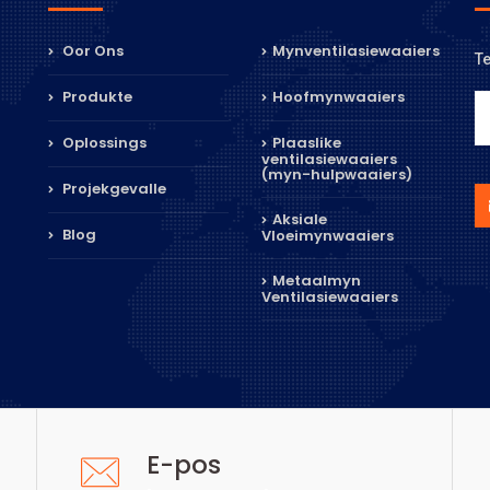
Oor Ons
Mynventilasiewaaiers
Te
Produkte
Hoofmynwaaiers
Oplossings
Plaaslike
ventilasiewaaiers
(myn-hulpwaaiers)
Projekgevalle
Aksiale
Blog
Vloeimynwaaiers
Metaalmyn
Ventilasiewaaiers
E-pos