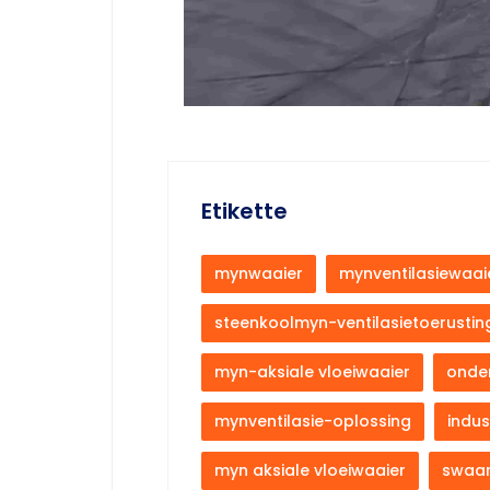
Etikette
mynwaaier
mynventilasiewaai
steenkoolmyn-ventilasietoerustin
myn-aksiale vloeiwaaier
onder
mynventilasie-oplossing
indus
myn aksiale vloeiwaaier
swaar