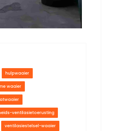
hulpwaaier
me waaier
aatwaaier
heids-ventilasietoerusting
ventilasiestelsel-waaier