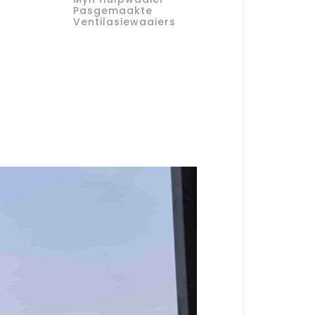
Pasgemaakte
Ventilasiewaaiers