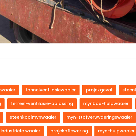
iewaaier
tonnelventilasiewaaier
projekgeval
steen
g
terrein-ventilasie-oplossing
mynbou-hulpwaaier
steenkoolmynwaaier
myn-stofverwyderingswaaier
industriële waaier
projekaflewering
myn-hulpwaaier