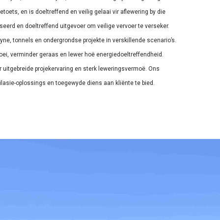
toets, en is doeltreffend en veilig gelaai vir aflewering by die
seerd en doeltreffend uitgevoer om veilige vervoer te verseker.
ne, tonnels en ondergrondse projekte in verskillende scenario’s.
loei, verminder geraas en lewer hoë energiedoeltreffendheid.
or uitgebreide projekervaring en sterk leweringsvermoë. Ons
lasie-oplossings en toegewyde diens aan kliënte te bied.