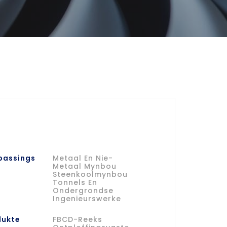
passings
Metaal En Nie-
Metaal Mynbou
Steenkoolmynbou
Tonnels En
Ondergrondse
Ingenieurswerke
dukte
FBCD-Reeks