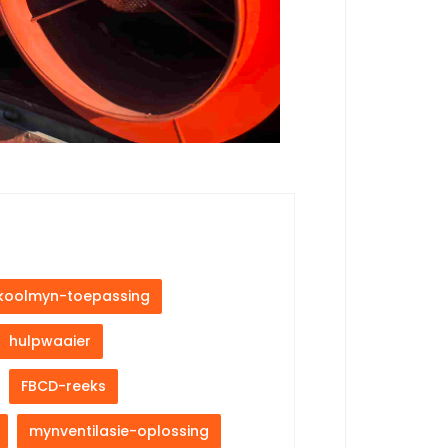
koolmyn-toepassing
hulpwaaier
FBCD-reeks
mynventilasie-oplossing