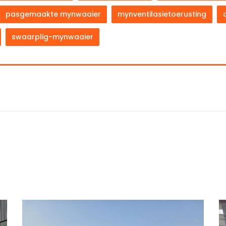
pasgemaakte mynwaaier
mynventilasietoerusting
swaarplig-mynwaaier