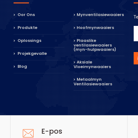
Oor Ons
Mynventilasiewaaiers
Te
Produkte
Hoofmynwaaiers
Oplossings
Plaaslike
ventilasiewaaiers
(myn-hulpwaaiers)
Projekgevalle
Aksiale
Blog
Vloeimynwaaiers
Metaalmyn
Ventilasiewaaiers
E-pos