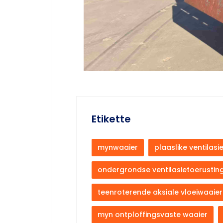
Etikette
mynwaaier
plaaslike ventilas
ondergrondse ventilasietoerustin
teenroterende aksiale vloeiwaaier
myn ontploffingsvaste waaier