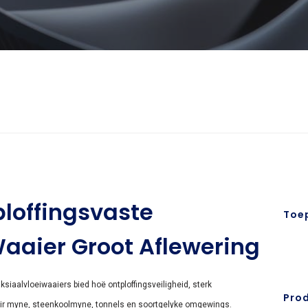
loffingsvaste
Toe
aaier Groot Aflewering
siaalvloeiwaaiers bied hoë ontploffingsveiligheid, sterk
Pro
 vir myne, steenkoolmyne, tonnels en soortgelyke omgewings.