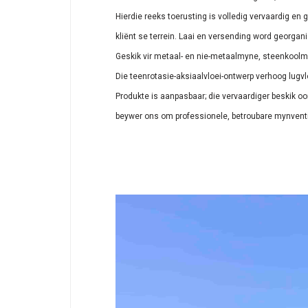
Hierdie reeks toerusting is volledig vervaardig en ge
kliënt se terrein. Laai en versending word georgani
Geskik vir metaal- en nie-metaalmyne, steenkoolmy
Die teenrotasie-aksiaalvloei-ontwerp verhoog lugv
Produkte is aanpasbaar; die vervaardiger beskik o
beywer ons om professionele, betroubare mynventi