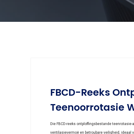
FBCD-Reeks Ontp
Teenoorrotasie W
Die FBCD-reeks ontploffingsbestande teenrotasie-ak
ventilasievermoë en betroubare veiligheid, ideaal