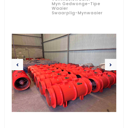
Myn Gedwonge-Tipe
Waaier
Swaarplig-Mynwaaier