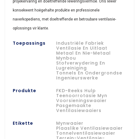
projekervaring en doeltreffende leweringsvermoë. Ons lewer
konsekwent hoëgehalte produkte en professionele
naverkopediens, met doeltreffende en betroubare ventilasie-
oplossings vir klante.
Toepassings
Industriële Fabriek
Ventilasie En Uitlaat
Metaal En Nie-Metaal
Mynbou
Stofverwydering En
Lugreiniging
Tonnels En Ondergrondse
Ingenieurswerke
Produkte
FKD-Reeks Hulp
Teenoorrotasie Myn
Voorsieningswaaier
Pasgemaakte
Ventilasiewaaiers
Etikette
Mynwaaier
Plaaslike Ventilasiewaaier
Tonnelventilasiewaaier
Terrein-Ventilasie-