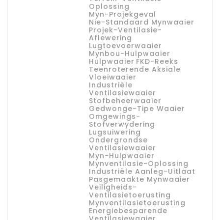
Oplossing
Myn-Projekgeval
Nie-Standaard Mynwaaier
Projek-Ventilasie-
Aflewering
Lugtoevoerwaaier
Mynbou-Hulpwaaier
Hulpwaaier
FKD-Reeks
Teenroterende Aksiale
Vloeiwaaier
Industriële
Ventilasiewaaier
Stofbeheerwaaier
Gedwonge-Tipe Waaier
Omgewings-
Stofverwydering
Lugsuiwering
Ondergrondse
Ventilasiewaaier
Myn-Hulpwaaier
Mynventilasie-Oplossing
Industriële Aanleg-Uitlaat
Pasgemaakte Mynwaaier
Veiligheids-
Ventilasietoerusting
Mynventilasietoerusting
Energiebesparende
Ventilasiewaaier