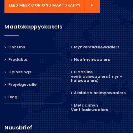
LEES MEER OOR ONS MAATSKAPPY
Maatskappyskakels
Oor Ons
Mynventilasiewaaiers
Produkte
Hoofmynwaaiers
Oplossings
Plaaslike
ventilasiewaaiers (myn-
hulpwaaiers)
Projekgevalle
Aksiale Vloeimynwaaiers
Blog
Metaalmyn
Ventilasiewaaiers
Nuusbrief