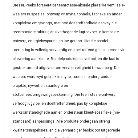
Die FKD-reeks forseer-tipe teenrotasie-aksiale plaaslike ventilasie-
waaiers is spesiaal ontwerp vir myne, tonnels, fabrieke en ander
komplekse omgewings, met hoë doeltreffendheid danksy die
teenrotasie-struktuur, drukverhogende lugtoevoer, ’n kompakte
ontwerp, energiebesparing en lae geraas. Hierdie bondel
toerusting is volledig vervaardig en doeltreffend gelaai, gereed vir
aflewering aan klante. Bondelproduksie is voltooi, en die laai is
gestruktureerd uitgevoer om vervoerveiligheid te waarborg. Die
waaiers word wyd gebruik in myne, tonnels, ondergrondse
projekte, nywerheidsaanlegte en
stofbeheer/omgewingsbeskerming. Die teenrotasie-ontwerp
verhoog lugvloei en doeltreffendheid, pas by komplekse
werksomstandighede aan en ondersteun kliënt-spesifieke (nie-
standaard) aanpassings. Alle produkte ondergaan streng
kwaliteitsinspeksies, en die vervaardiger beskik oor uitgebreide