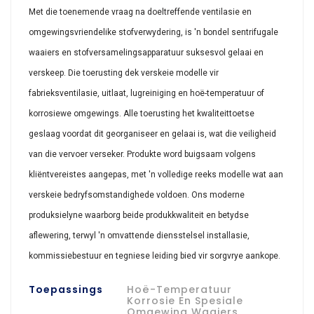
Met die toenemende vraag na doeltreffende ventilasie en
omgewingsvriendelike stofverwydering, is 'n bondel sentrifugale
waaiers en stofversamelingsapparatuur suksesvol gelaai en
verskeep. Die toerusting dek verskeie modelle vir
fabrieksventilasie, uitlaat, lugreiniging en hoë-temperatuur of
korrosiewe omgewings. Alle toerusting het kwaliteittoetse
geslaag voordat dit georganiseer en gelaai is, wat die veiligheid
van die vervoer verseker. Produkte word buigsaam volgens
kliëntvereistes aangepas, met 'n volledige reeks modelle wat aan
verskeie bedryfsomstandighede voldoen. Ons moderne
produksielyne waarborg beide produkkwaliteit en betydse
aflewering, terwyl 'n omvattende diensstelsel installasie,
kommissiebestuur en tegniese leiding bied vir sorgvrye aankope.
Toepassings
Hoë-Temperatuur
Korrosie En Spesiale
Omgewing Waaiers