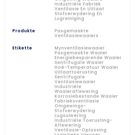
Industriële Fabriek
Ventilasie En Uitlaat
Stofverwydering En
Lugreiniging
Produkte
Pasgemaakte
Ventilasiewaaiers
Etikette
Mynventilasiewaaier
Pasgemaakte Waaier
Energiebesparende Waaier
Sentrifugale Waaier
Hoë-Temperatuur Waaier
Uitlaattoerusting
Sentrifugale
Ventilasiewaaier
Industriële
Waaieraflewering
Korrosiebestande Waaier
Fabrieksventilasie
Omgewings-
Stofverwydering
Lugsuiwering
Industriële Toerusting-
Aflewering
Ventilasie-Oplossing
Logistieke Vervoer