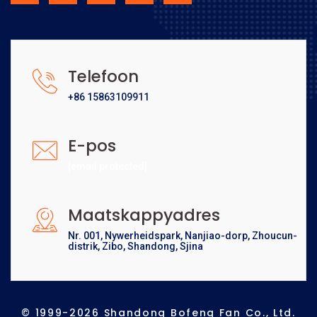
Telefoon
+86 15863109911
E-pos
[email protected]
Maatskappyadres
Nr. 001, Nywerheidspark, Nanjiao-dorp, Zhoucun-
distrik, Zibo, Shandong, Sjina
© 1999-2026 Shandong Bofeng Fan Co., Ltd.