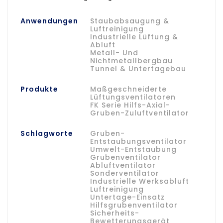
Anwendungen
Staubabsaugung &
Luftreinigung
Industrielle Lüftung &
Abluft
Metall- Und
Nichtmetallbergbau
Tunnel & Untertagebau
Produkte
Maßgeschneiderte
Lüftungsventilatoren
FK Serie Hilfs-Axial-
Gruben-Zuluftventilator
Schlagworte
Gruben-
Entstaubungsventilator
Umwelt-Entstaubung
Grubenventilator
Abluftventilator
Sonderventilator
Industrielle Werksabluft
Luftreinigung
Untertage-Einsatz
Hilfsgrubenventilator
Sicherheits-
Bewetterungsgerät