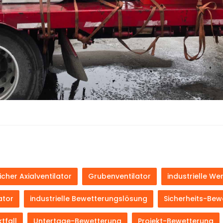
cher Axialventilator
Grubenventilator
industrielle We
ator
industrielle Bewetterungslösung
Sicherheits-Bew
ktfall
Untertage-Bewetterung
Projekt-Bewetterung