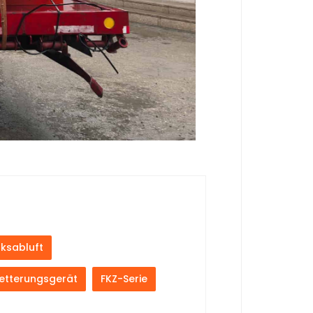
rksabluft
etterungsgerät
FKZ-Serie