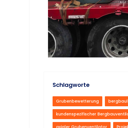
Schlagworte
Grubenbewetterung
bergbauli
kundenspezifischer Bergbauventil
axialer Grubenventilator
Proje