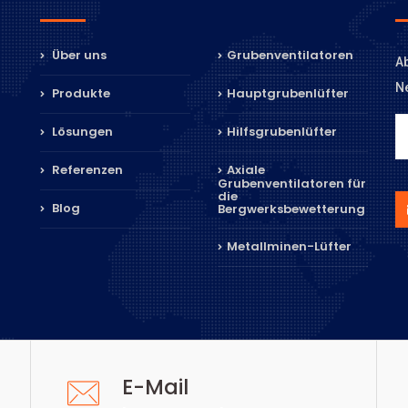
Über uns
Grubenventilatoren
Ab
Ne
Produkte
Hauptgrubenlüfter
Lösungen
Hilfsgrubenlüfter
Referenzen
Axiale
Grubenventilatoren für
die
Blog
Bergwerksbewetterung
Metallminen-Lüfter
E-Mail