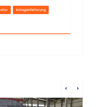
lator
Anlagenlieferung