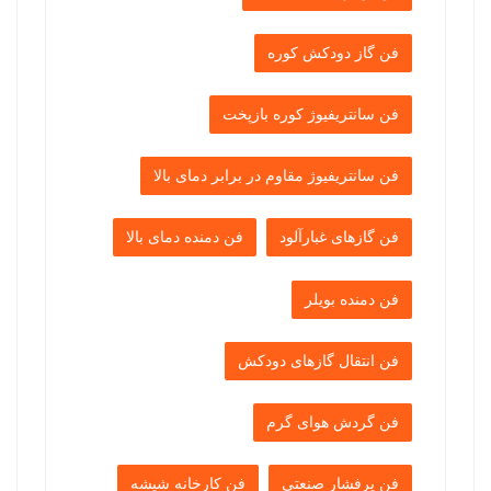
فن گاز دودکش کوره
فن سانتریفیوژ کوره بازپخت
فن سانتریفیوژ مقاوم در برابر دمای بالا
فن گازهای غبارآلود
فن دمنده دمای بالا
فن دمنده بویلر
فن انتقال گازهای دودکش
فن گردش هوای گرم
فن پرفشار صنعتی
فن کارخانه شیشه