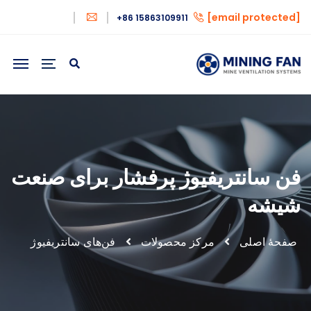
[email protected]
+86 15863109911
فن سانتریفیوژ پرفشار برای صنعت
شیشه
صفحهٔ اصلی
مرکز محصولات
فن‌های سانتریفیوژ