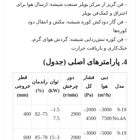
– فن گریز از مرکز بویلر صنعت شیشه: ارسال هوا برای
احتراق و کمک‌فن بویلر
– فن گاز دودکش کوره شیشه: مکش و انتقال دود
کوره‌ها
– فن کوره تنش‌زدایی شیشه: گردش هوای گرم،
خنک‌کاری و بازیافت حرارت
4. پارامترهای اصلی (جدول)
دبی
فشار
دور
قطر
توان
راندمان
مدل
هوا
کل
چرخش
خروجی
(%)
(kW)
(mm)
(r/min)
(Pa)
(m³/h)
1.5–
2000–
3000–
9-19
400
75–82
2900
7.5
4500
7500
No.4A
3000–
5000–
9-19
600
78–85
3–15
2900