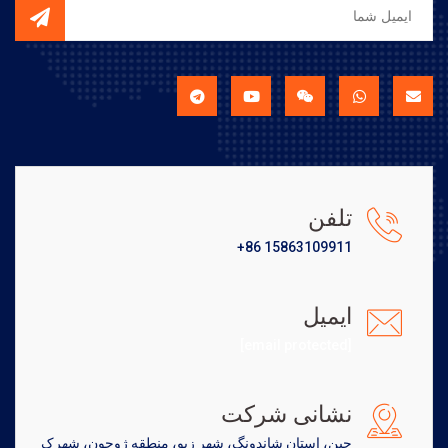
تلفن
+86 15863109911
ایمیل
[email protected]
نشانی شرکت
چین، استان شاندونگ، شهر زبو، منطقه ژوچون، شهرک