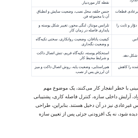
نقطه کار موردنیاز.
یرعادی قطعات
جنس حلقه، محل نصب، وضعیت سایش و انطباق
آن با مجموعه فن.
ّار و ثابت را
تلرانس مونتاژ، لنگی محور، تغییر شکل پوسته و
پایداری فاصله در زمان کار.
ماس
کیفیت یاتاقان، وضعیت روانکاری، سختی تکیه‌گاه
و وضعیت نگه‌داری.
استحکام پوسته، تکیه‌گاه فریم، تنش اتصال داکت
 شکل دهد.
و شرایط محیط کار.
شده را کاهش
هم‌راستایی، وضعیت پایه، روش اتصال داکت و میز
ان لرزش پس از نصب.
 با خطر انفجار کار می‌کنند، یک موضوع مهم
، آرایش داخلی سازه، کنترل فاصله کاری، پشتیبانی
غیرعادی نیز در آن دخیل هستند. بنابراین، طراحی
ده شود، نه یک افزودنی جزئی پس از تعیین سازه