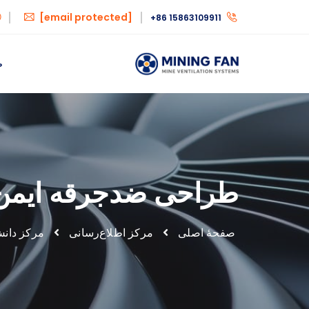
[email protected]
+86 15863109911
ص
طراحی ضدجرقه ایمن د
صفحهٔ اصلی
مرکز اطلاع‌رسانی
مرکز دان