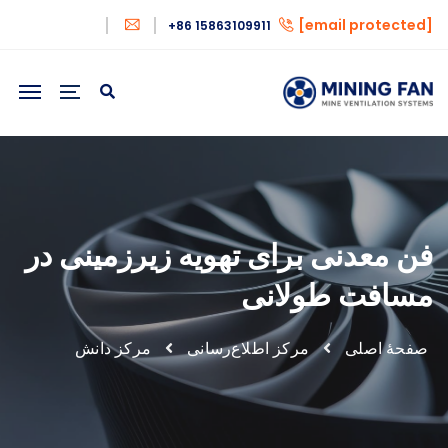
[email protected]
+86 15863109911
فن معدنی برای تهویه زیرزمینی در
مسافت طولانی
صفحهٔ اصلی
مرکز اطلاع‌رسانی
مرکز دانش