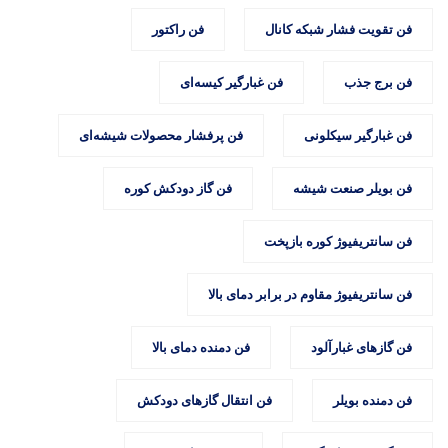
فن تقویت فشار شبکه کانال
فن راکتور
فن برج جذب
فن غبارگیر کیسه‌ای
فن غبارگیر سیکلونی
فن پرفشار محصولات شیشه‌ای
فن بویلر صنعت شیشه
فن گاز دودکش کوره
فن سانتریفیوژ کوره بازپخت
فن سانتریفیوژ مقاوم در برابر دمای بالا
فن گازهای غبارآلود
فن دمنده دمای بالا
فن دمنده بویلر
فن انتقال گازهای دودکش