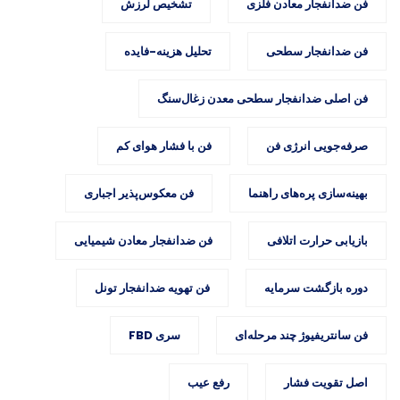
فن ضدانفجار معادن فلزی
تشخیص لرزش
فن ضدانفجار سطحی
تحلیل هزینه-فایده
فن اصلی ضدانفجار سطحی معدن زغال‌سنگ
صرفه‌جویی انرژی فن
فن با فشار هوای کم
بهینه‌سازی پره‌های راهنما
فن معکوس‌پذیر اجباری
بازیابی حرارت اتلافی
فن ضدانفجار معادن شیمیایی
دوره بازگشت سرمایه
فن تهویه ضدانفجار تونل
فن سانتریفیوژ چند مرحله‌ای
سری FBD
اصل تقویت فشار
رفع عیب