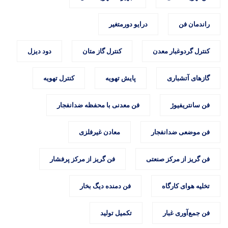
راندمان فن
درایو دورمتغیر
کنترل گردوغبار معدن
کنترل گاز متان
دود دیزل
گازهای آتشباری
پایش تهویه
کنترل تهویه
فن سانتریفیوژ
فن معدنی با محفظه ضدانفجار
فن موضعی ضدانفجار
معادن غیرفلزی
فن گریز از مرکز صنعتی
فن گریز از مرکز پرفشار
تخلیه هوای کارگاه
فن دمنده دیگ بخار
فن جمع‌آوری غبار
تکمیل تولید