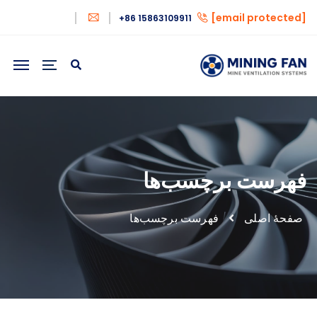
[email protected]
+86 15863109911
فهرست برچسب‌ها
صفحهٔ اصلی
فهرست برچسب‌ها