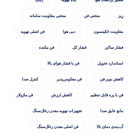
رِیز
منحنی فن
منحنی مقاومت سامانه
مقاومت اتکینسون
دبی هوا
فن اصلی تهویه
فشار ساکن
فشار کل
فن مکنده
استاندارد تحویل
فن با فشار هوای بالا
کاهش نویز فن
فن معکوس‌پذیر
کنترل صدا
فن با پره قابل تنظیم
کاهش لرزش
فن ماژولار
مانع عایق صدا
تجهیزات تهویه معدن زغال‌سنگ
آب‌بندی دمای بالا
فن اصلی معدن زغال‌سنگ