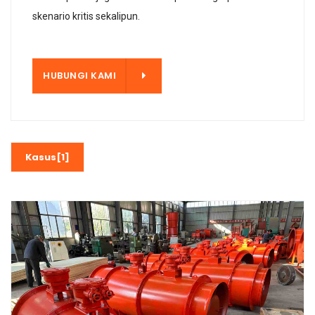
skenario kritis sekalipun.
KAMI
HUBUNGI KAMI
Kasus[1]