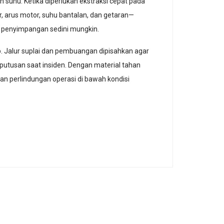
 suhu. Ketika diperlukan ekstraksi cepat pada
r, arus motor, suhu bantalan, dan getaran—
si penyimpangan sedini mungkin.
p. Jalur suplai dan pembuangan dipisahkan agar
utusan saat insiden. Dengan material tahan
an perlindungan operasi di bawah kondisi