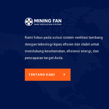
Kami fokus pada solusi sistem ventilasi tambang
dengan teknologi kipas efisien dan stabil untuk
mendukung keselamatan, efisiensi energi, dan
pencapaian target Anda.
NTANG KAMI
TENTANG KAMI