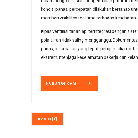
Dalam pengoperasian, pengendalian putaran memba
kondisi panas, percepatan dilakukan bertahap unt
memberi visibilitas real time terhadap kesehata
Kipas ventilasi tahan api terintegrasi dengan si
pola aliran tidak saling mengganggu. Dokumenta
panas, pelumasan yang tepat, pengendalian putara
ekstrem, menjaga keselamatan pekerja dan kelan
HUBUNGI KAMI
HUBUNGI KAMI
Kasus[1]