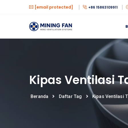
[email protected]
+86 15863109911
Kipas Ventilasi 
Beranda
Daftar Tag
Kipas Ventilasi 