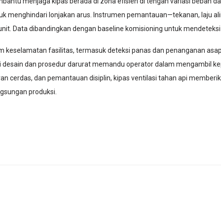
ntu menjaga kipas berada di zona efisien di tengah variasi beban dan
uk menghindari lonjakan arus. Instrumen pemantauan—tekanan, laju ali
n unit. Data dibandingkan dengan baseline komisioning untuk mendetek
stem keselamatan fasilitas, termasuk deteksi panas dan penanganan asa
si desain dan prosedur darurat memandu operator dalam mengambil kep
n cerdas, dan pemantauan disiplin, kipas ventilasi tahan api memberik
gsungan produksi.