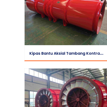
K
Ipas Bantu Aksial Tambang Kontra-Rotasi Seri FKD