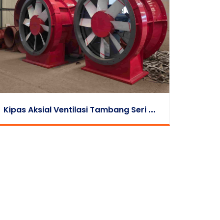
K
Ipas Aksial Ventilasi Tambang Seri FKZ