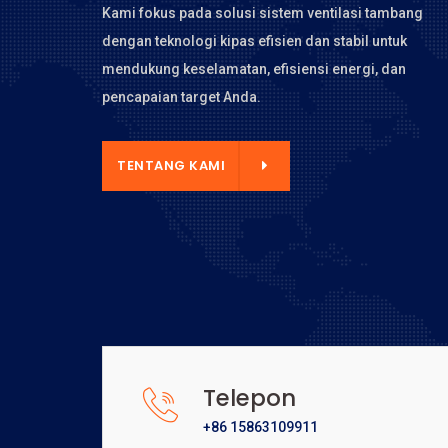
Kami fokus pada solusi sistem ventilasi tambang
dengan teknologi kipas efisien dan stabil untuk
mendukung keselamatan, efisiensi energi, dan
pencapaian target Anda.
NTANG KAMI
TENTANG KAMI
Telepon
+86 15863109911