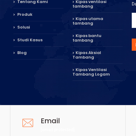
Tentang Kami
Kipas ventilasi
Da
tambang
Produk
Kipas utama
tambang
Solusi
Kipas bantu
Studi Kasus
tambang
Blog
Kipas Aksial
Tambang
Kipas Ventilasi
Tambang Logam
Email
[email protected]