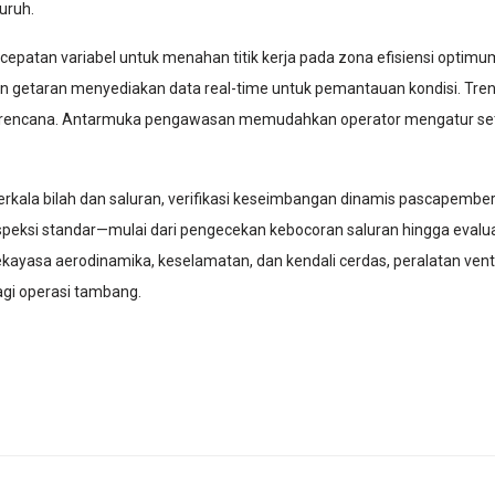
uruh.
epatan variabel untuk menahan titik kerja pada zona efisiensi optimum
dan getaran menyediakan data real-time untuk pemantauan kondisi. Tr
terencana. Antarmuka pengawasan memudahkan operator mengatur sete
la bilah dan saluran, verifikasi keseimbangan dinamis pascapember
inspeksi standar—mulai dari pengecekan kebocoran saluran hingga eva
yasa aerodinamika, keselamatan, dan kendali cerdas, peralatan ventil
bagi operasi tambang.