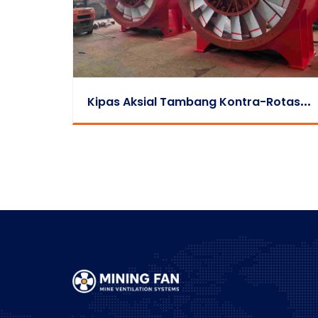
K
Ipas Aksial Tambang Kontra-Rotasi Seri FKCDZ