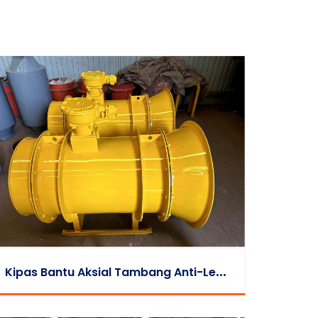
K
Ipas Bantu Aksial Tambang Anti-Ledakan Seri FB