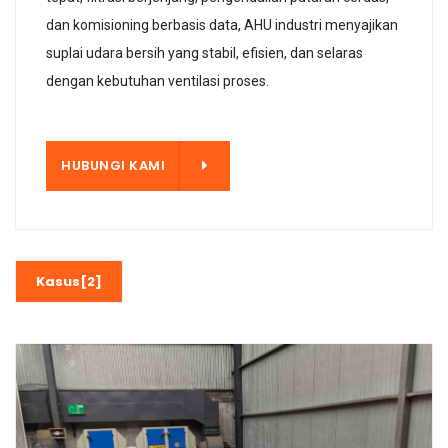
dan komisioning berbasis data, AHU industri menyajikan
suplai udara bersih yang stabil, efisien, dan selaras
dengan kebutuhan ventilasi proses.
KAMI
HUBUNGI KAMI
Kasus[2]