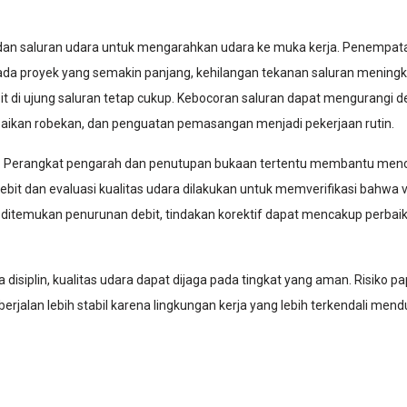
an saluran udara untuk mengarahkan udara ke muka kerja. Penempata
ada proyek yang semakin panjang, kehilangan tekanan saluran meningka
di ujung saluran tetap cukup. Kebocoran saluran dapat mengurangi d
aikan robekan, dan penguatan pemasangan menjadi pekerjaan rutin.
n. Perangkat pengarah dan penutupan bukaan tertentu membantu mence
it dan evaluasi kualitas udara dilakukan untuk memverifikasi bahwa ven
ika ditemukan penurunan debit, tindakan korektif dapat mencakup perbai
a disiplin, kualitas udara dapat dijaga pada tingkat yang aman. Risik
berjalan lebih stabil karena lingkungan kerja yang lebih terkendali me