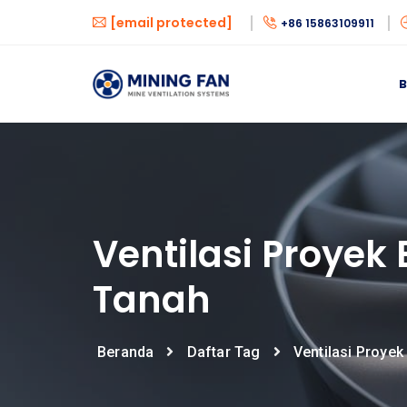
[email protected]
+86 15863109911
Ventilasi Proyek
Tanah
Beranda
Daftar Tag
Ventilasi Proye