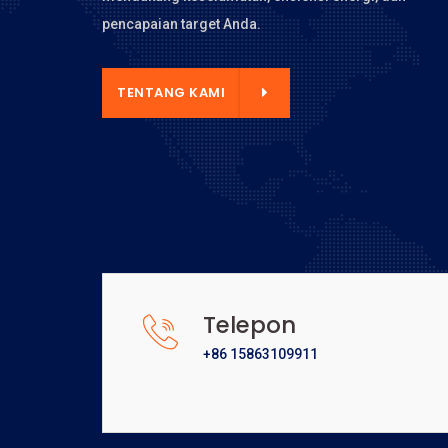
pencapaian target Anda.
NTANG KAMI
TENTANG KAMI
Telepon
+86 15863109911