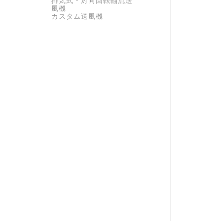
排気式・対向回転軸流送
風機
カスタム送風機