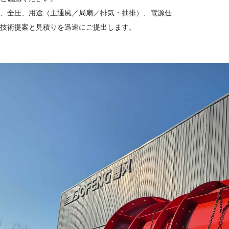
、全圧、用途（主通風／局扇／排気・抽排）、電源仕
技術提案と見積りを迅速にご提出します。