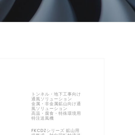
トンネル・地下工事向け
通風ソリューション
金属・非金属鉱山向け通
風ソリューション
高温・腐食・特殊環境用
特注送風機
FKCDZシリーズ 鉱山用