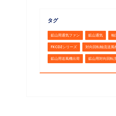
タグ
鉱山用通気ファン
鉱山通気
軸
FKCDZシリーズ
対向回転軸流送風
鉱山用送風機出荷
鉱山用対向回転