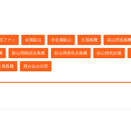
流ファン
金属鉱山
非金属鉱山
主扇風機
鉱山用送風
機
鉱山用軸流送風機
鉱山用換気送風機
鉱山換気設備
主扇風機
積み込み出荷