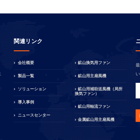
関連リンク
会社概要
鉱山換気用ファン
最
、
い
エ
製品一覧
鉱山用主扇風機
ソリューション
鉱山用補助送風機（局所
換気ファン）
導入事例
鉱山用軸流ファン
ニュースセンター
金属鉱山用主扇風機