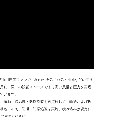
式・鉱山用換気ファンで、坑内の換気／排気・抽排などの工況
用し、同一の設置スペースでより高い風量と圧力を実現
ています。
、振動・締結部・防腐塗装を再点検して、輸送および現
梱包に加え、防湿・防振処置を実施。積み込みは規定に
ご確認ください。