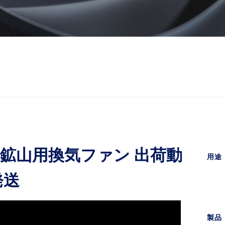
流 鉱山用換気ファン 出荷動
用途
発送
製品