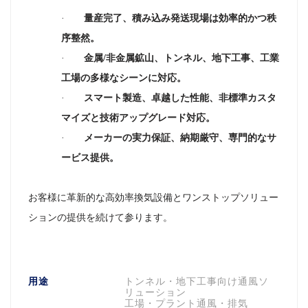
·
量産完了、積み込み発送現場は効率的かつ秩
序整然
。
·
金属/非金属鉱山、トンネル、地下工事、工業
工場の多様なシーンに対応
。
·
スマート製造、卓越した性能、非標準カスタ
マイズと技術アップグレード対応
。
·
メーカーの実力保証、納期厳守、専門的なサ
ービス提供
。
お客様に革新的な高効率換気設備とワンストップソリュー
ションの提供を続けて参ります。
用途
トンネル・地下工事向け通風ソ
リューション
工場・プラント通風・排気