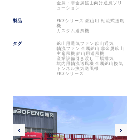
金属・非金属鉱山向け通風ソリ
ューション
製品
FKZシリーズ 鉱山用 軸流式送風
機
カスタム送風機
タグ
鉱山用通気ファン
鉱山通気
軸流ファン
金属鉱山
非金属鉱山
主扇風機
鉱山用送風機
産業設備引き渡し
工場排気
坑内用軸流送風機
金属鉱山換気
トンネル換気送風機
FKZシリーズ