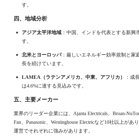
す。
四、地域分析
アジア太平洋地域
：中国、インドを代表とする新興
す。
北米とヨーロッパ
：厳しいエネルギー効率規制と家
長を続けています。
LAMEA
（ラテンアメリカ、中東、アフリカ）
：成
は
4.6%
に達する見込みです。
五、主要メーカー
業界のリーダー企業には、
Ajanta Electricals
、
Broan-NuTo
Fan
、
Panasonic
、
Westinghouse Electric
など10社以上があ
運営でそれぞれに強みがあります。