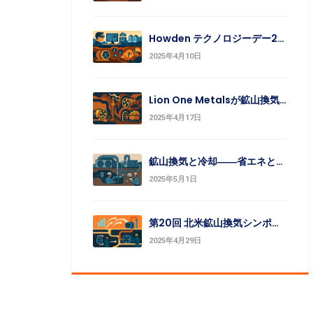
Howden テクノロジーデー2025：鉱業向け革新技術を一挙公開
2025年4月10日
Lion One Metalsが鉱山換気回路を更新、四半期の金生産を報告
2025年4月17日
鉱山換気と冷却――省エネと安全の最適バランス
2025年5月1日
第20回 北米鉱山換気シンポジウム 開催迫る
2025年4月29日