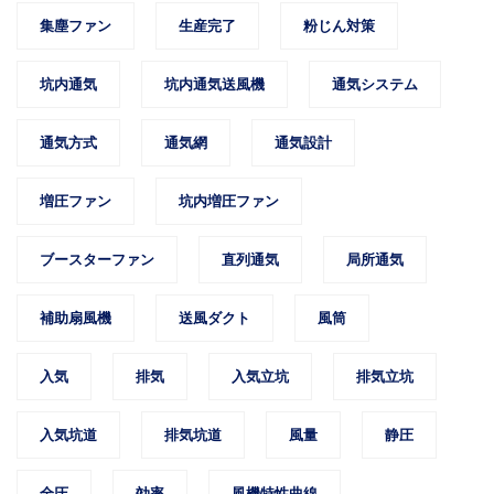
集塵ファン
生産完了
粉じん対策
坑内通気
坑内通気送風機
通気システム
通気方式
通気網
通気設計
増圧ファン
坑内増圧ファン
ブースターファン
直列通気
局所通気
補助扇風機
送風ダクト
風筒
入気
排気
入気立坑
排気立坑
入気坑道
排気坑道
風量
静圧
全圧
効率
風機特性曲線