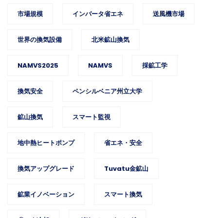
市場規模
インバータ省エネ
送風機市場
世界の換気設備
北米鉱山換気
NAMVS2025
NAMVS
採鉱工学
換気安全
ペンシルベニア州立大学
鉱山換気
スマート監視
地中熱ヒートポンプ
省エネ・安全
換気アップグレード
Tuvatu金鉱山
鉱業イノベーション
スマート換気