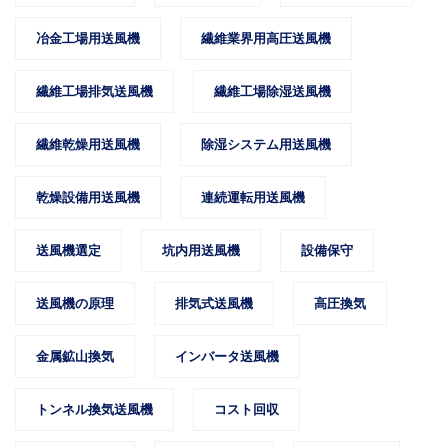
冶金工場用送風機
繊維業界用高圧送風機
繊維工場排気送風機
繊維工場除湿送風機
繊維乾燥用送風機
除湿システム用送風機
乾燥設備用送風機
連続運転用送風機
送風機選定
坑内用送風機
設備保守
送風機の原理
排気式送風機
高圧換気
金属鉱山換気
インバータ送風機
トンネル換気送風機
コスト回収