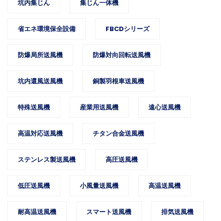
坑内集じん
集じん一体機
省エネ環境保全設備
FBCDシリーズ
防爆局所送風機
防爆対向回転送風機
坑内還風送風機
銅製羽根車送風機
特殊送風機
産業用送風機
遠心送風機
高温対応送風機
チタン合金送風機
ステンレス製送風機
高圧送風機
低圧送風機
小風量送風機
高温送風機
耐高温送風機
スマート送風機
排気送風機