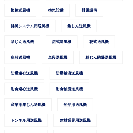
換気送風機
換気設備
排風設備
排風システム用送風機
集じん送風機
除じん送風機
湿式送風機
乾式送風機
多段送風機
単段送風機
粉じん防爆送風機
防爆遠心送風機
防爆軸流送風機
耐食遠心送風機
耐食軸流送風機
産業用集じん送風機
船舶用送風機
トンネル用送風機
建材業界用送風機