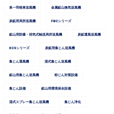
単一羽根車送風機
金属鉱山換気送風機
炭鉱用局所送風機
FBCシリーズ
鉱山用防爆・排気式軸流局所送風機
炭鉱還風送風機
KCSシリーズ
炭鉱用集じん送風機
集じん通風機
湿式集じん送風機
鉱山用集じん送風機
粉じん対策設備
集じん設備
鉱山用環境保全設備
湿式スプレー集じん送風機
集じん浄化