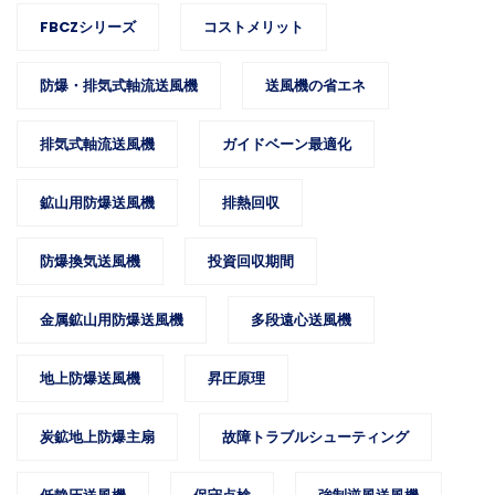
FBCZシリーズ
コストメリット
防爆・排気式軸流送風機
送風機の省エネ
排気式軸流送風機
ガイドベーン最適化
鉱山用防爆送風機
排熱回収
防爆換気送風機
投資回収期間
金属鉱山用防爆送風機
多段遠心送風機
地上防爆送風機
昇圧原理
炭鉱地上防爆主扇
故障トラブルシューティング