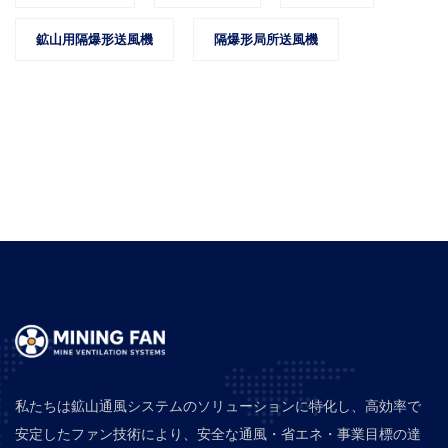
鉱山用隔爆形送風機
隔爆形局所送風機
私たちは鉱山通風システムのソリューションに特化し、高効率で
安定したファン技術により、安全な通風・省エネ・事業目標の達