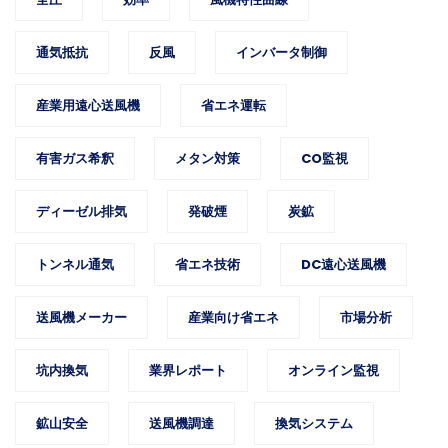
通気抵抗
反風
インバータ制御
産業用遠心送風機
省エネ運転
有害ガス希釈
メタン対策
CO監視
ディーゼル排気
発破煙
炭鉱
トンネル通気
省エネ技術
DC遠心送風機
送風機メーカー
産業向け省エネ
市場分析
坑内換気
業界レポート
オンライン監視
鉱山安全
送風機調達
換気システム