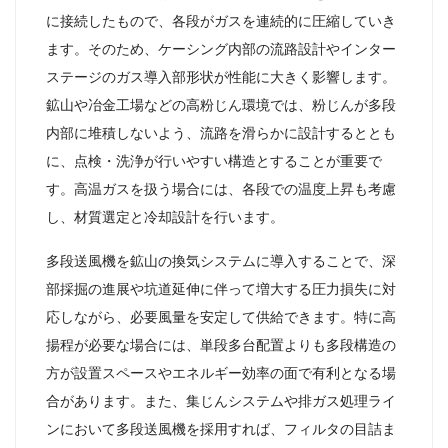
に接続したもので、各段がガスを連続的に圧縮していき
ます。そのため、ケーシング内部の流路設計やインター
ステージのガス導入部形状が性能に大きく影響します。
鉱山や冶金工場などの高粉じん環境では、粉じんが多段
内部に堆積しないよう、流路を滑らかに設計するととも
に、点検・洗浄が行いやすい構造とすることが重要で
す。高温ガスを扱う場合には、各段での温度上昇も考慮
し、材質選定と冷却設計を行います。
多段送風機を鉱山の換気システムに導入することで、深
部採掘の進展や坑道延伸に伴って増大する圧力損失に対
応しながら、必要風量を安定して供給できます。特に高
揚程が必要な場合には、単段多台配置よりも多段構造の
方が設置スペースやエネルギー効率の面で有利となる場
合があります。また、集じんシステムや排ガス処理ライ
ンにおいて多段送風機を採用すれば、フィルタの目詰ま