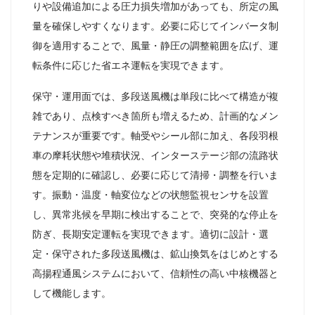
りや設備追加による圧力損失増加があっても、所定の風
量を確保しやすくなります。必要に応じてインバータ制
御を適用することで、風量・静圧の調整範囲を広げ、運
転条件に応じた省エネ運転を実現できます。
保守・運用面では、多段送風機は単段に比べて構造が複
雑であり、点検すべき箇所も増えるため、計画的なメン
テナンスが重要です。軸受やシール部に加え、各段羽根
車の摩耗状態や堆積状況、インターステージ部の流路状
態を定期的に確認し、必要に応じて清掃・調整を行いま
す。振動・温度・軸変位などの状態監視センサを設置
し、異常兆候を早期に検出することで、突発的な停止を
防ぎ、長期安定運転を実現できます。適切に設計・選
定・保守された多段送風機は、鉱山換気をはじめとする
高揚程通風システムにおいて、信頼性の高い中核機器と
して機能します。