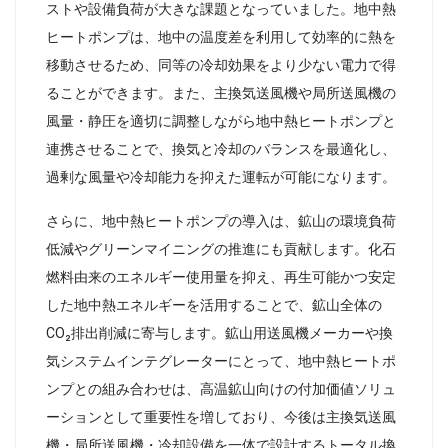
ストや設備負荷が大きな課題となっていました。地中熱
ヒートポンプは、地中の温度差を利用して効率的に熱を
移動させるため、同等の冷却効果をより少ない電力で得
ることができます。また、主換気送風機や局所送風機の
風量・静圧を適切に調整しながら地中熱ヒートポンプと
連携させることで、換気と冷却のバランスを最適化し、
過剰な風量や冷却能力を抑えた運転が可能になります。
さらに、地中熱ヒートポンプの導入は、鉱山の環境負荷
低減やグリーンマイニングの推進にも貢献します。化石
燃料由来のエネルギー使用量を抑え、再生可能かつ安定
した地中熱エネルギーを活用することで、鉱山全体の
CO₂排出削減に寄与します。鉱山用送風機メーカーや換
気システムインテグレーターにとって、地中熱ヒートポ
ンプとの組み合わせは、高温鉱山向けの付加価値ソリュ
ーションとして重要性を増しており、今後は主換気送風
機・局所送風機・冷却設備を一体で設計するトータル換