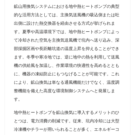
鉱山用換気システムにおける地中熱ヒートポンプの典型
的な活用方法としては、主換気送風機の吸込側または吐
出側に設けた熱交換器を経由させる方式が挙げられま
す。夏季や高温環境下では、地中熱ヒートポンプによっ
て冷却された空気を主換気送風機で坑内へ送り込み、深
部採掘区画や長距離坑道の温度上昇を抑えることができ
ます。冬季や寒冷地では、逆に地中の熱を利用して送風
機の供給風を加温し、作業環境の快適性を高めるととも
に、機器の凍結防止にもつなげることが可能です。これ
により、鉱山換気は単なる通風機能だけでなく、温度調
整機能を備えた高度な環境制御システムへと発展しま
す。
地中熱ヒートポンプを鉱山換気に導入するメリットのひ
とつは、電力消費の削減です。従来、坑内冷却には大型
冷凍機やチラーが用いられることが多く、エネルギーコ