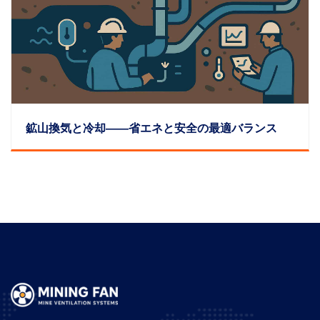
鉱山換気と冷却――省エネと安全の最適バランス