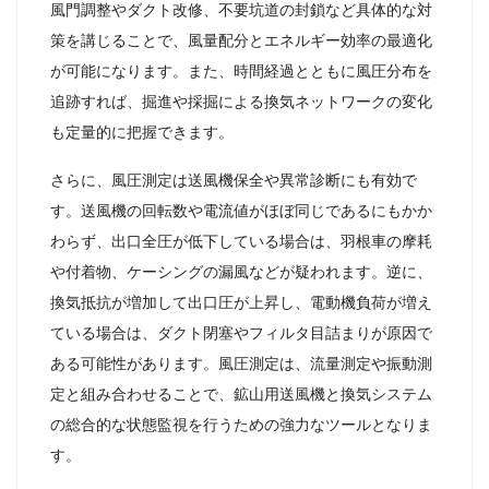
風門調整やダクト改修、不要坑道の封鎖など具体的な対
策を講じることで、風量配分とエネルギー効率の最適化
が可能になります。また、時間経過とともに風圧分布を
追跡すれば、掘進や採掘による換気ネットワークの変化
も定量的に把握できます。
さらに、風圧測定は送風機保全や異常診断にも有効で
す。送風機の回転数や電流値がほぼ同じであるにもかか
わらず、出口全圧が低下している場合は、羽根車の摩耗
や付着物、ケーシングの漏風などが疑われます。逆に、
換気抵抗が増加して出口圧が上昇し、電動機負荷が増え
ている場合は、ダクト閉塞やフィルタ目詰まりが原因で
ある可能性があります。風圧測定は、流量測定や振動測
定と組み合わせることで、鉱山用送風機と換気システム
の総合的な状態監視を行うための強力なツールとなりま
す。