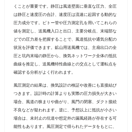
くことが重要です。静圧は風道壁面に垂直な圧力、全圧
は静圧と速度圧の合計、速度圧は流速に起因する動的な
圧力成分です。ピトー管や圧力測定孔を用いてこれらの
値を測定し、送風機入口と出口、主要分岐点、末端部な
どでの圧力差を把握することで、風道抵抗や通気分配の
状況を評価できます。鉱山用送風機では、主扇出口の全
圧と坑内末端の静圧から、換気ネットワーク全体の抵抗
曲線を推定し、送風機特性曲線との交点として運転点を
確認する分析がよく行われます。
風圧測定の結果は、換気設計の検証や改善にも直接結び
つきます。設計時の計算よりも実際の圧力損失が大きい
場合、風道の狭まりや曲がり、風門の閉塞、ダクト接続
不良などが疑われます。逆に、予想以上に抵抗が小さい
場合は、未封止の坑道や想定外の漏風経路が存在する可
能性もあります。風圧測定で得られたデータをもとに、