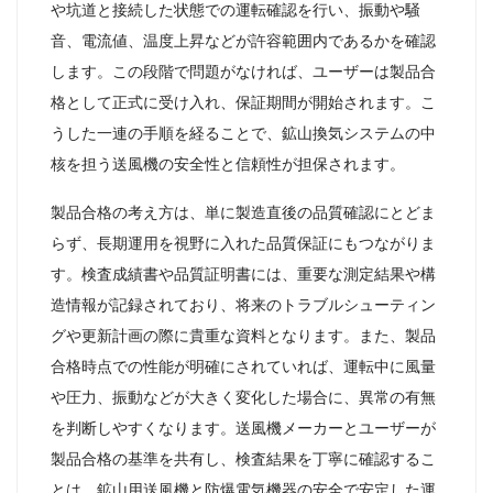
や坑道と接続した状態での運転確認を行い、振動や騒
音、電流値、温度上昇などが許容範囲内であるかを確認
します。この段階で問題がなければ、ユーザーは製品合
格として正式に受け入れ、保証期間が開始されます。こ
うした一連の手順を経ることで、鉱山換気システムの中
核を担う送風機の安全性と信頼性が担保されます。
製品合格の考え方は、単に製造直後の品質確認にとどま
らず、長期運用を視野に入れた品質保証にもつながりま
す。検査成績書や品質証明書には、重要な測定結果や構
造情報が記録されており、将来のトラブルシューティン
グや更新計画の際に貴重な資料となります。また、製品
合格時点での性能が明確にされていれば、運転中に風量
や圧力、振動などが大きく変化した場合に、異常の有無
を判断しやすくなります。送風機メーカーとユーザーが
製品合格の基準を共有し、検査結果を丁寧に確認するこ
とは、鉱山用送風機と防爆電気機器の安全で安定した運