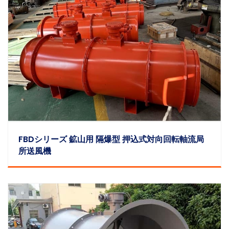
FBDシリーズ 鉱山用 隔爆型 押込式対向回転軸流局
所送風機