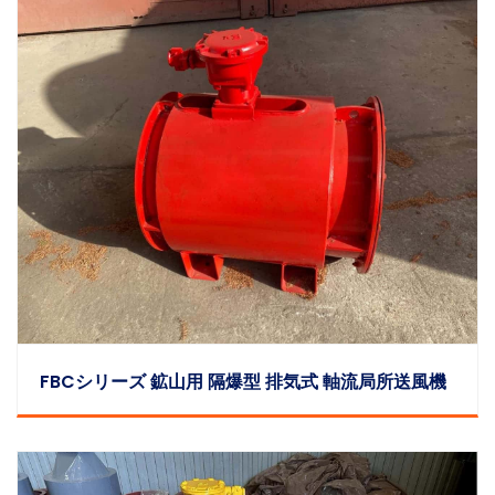
FBCシリーズ 鉱山用 隔爆型 排気式 軸流局所送風機