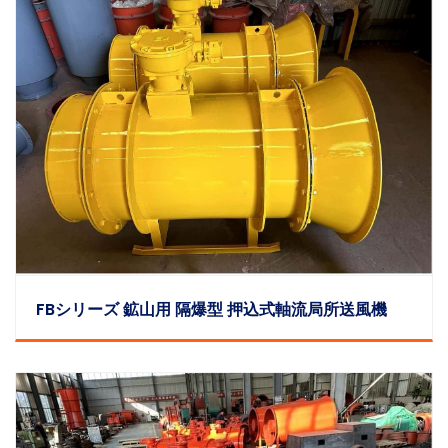
FBシリーズ 鉱山用 隔爆型 押込式軸流局所送風機