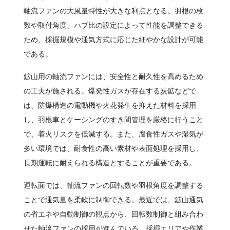
軸流ファンの大風量特性が大きな利点となる。羽根の枚
数や取付角度、ハブ比の設定によって性能を調整できる
ため、採掘規模や通気方式に応じた細やかな設計が可能
である。
鉱山用の軸流ファンには、安全性と耐久性を高めるため
の工夫が施される。爆発性ガスが存在する炭鉱などで
は、防爆構造の電動機や火花発生を抑えた材料を採用
し、羽根車とケーシングのすき間管理を厳格に行うこと
で、着火リスクを低減する。また、腐食性ガスや湿気が
多い環境では、耐食性の高い素材や表面処理を採用し、
長期運転に耐えられる構造とすることが重要である。
運転面では、軸流ファンの回転数や羽根角度を調整する
ことで通気量を柔軟に制御できる。最近では、鉱山通気
の省エネや自動制御の観点から、回転数制御と組み合わ
せた軸流ファンの採用が進んでいる。採掘エリアや作業