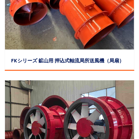
FKシリーズ 鉱山用 押込式軸流局所送風機（局扇）