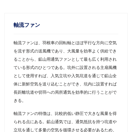
軸流ファン
軸流ファンは、羽根車の回転軸とほぼ平行な方向に空気
を流す形式の送風機であり、大風量を効率よく供給でき
ることから、鉱山用通気ファンとして最も広く利用され
ている形式のひとつである。坑外に設置される主扇風機
として使用すれば、入気立坑や入気坑道を通じて鉱山全
体に新鮮空気を送り込むことができ、坑内に設置すれば
長距離坑道や切羽への局所通気を効率的に行うことがで
きる。
軸流ファンの特徴は、比較的低い静圧で大きな風量を得
られる点にある。鉱山通気では、通気抵抗を持つ坑道や
立坑を通して多量の空気を循環させる必要があるため、