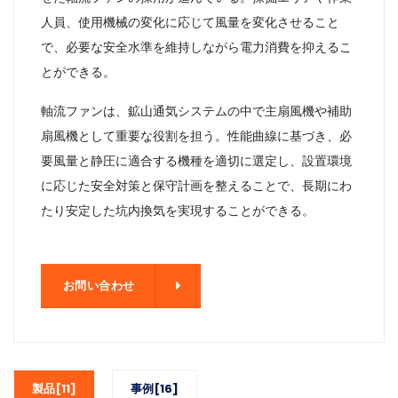
人員、使用機械の変化に応じて風量を変化させること
で、必要な安全水準を維持しながら電力消費を抑えるこ
とができる。
軸流ファンは、鉱山通気システムの中で主扇風機や補助
扇風機として重要な役割を担う。性能曲線に基づき、必
要風量と静圧に適合する機種を適切に選定し、設置環境
に応じた安全対策と保守計画を整えることで、長期にわ
たり安定した坑内換気を実現することができる。
わせ
お問い合わせ
製品[11]
事例[16]