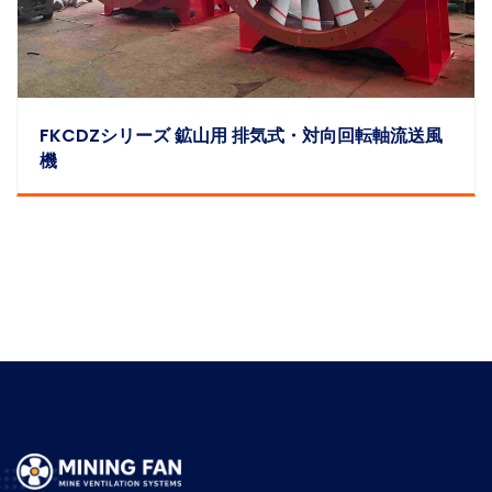
FKCDZシリーズ 鉱山用 排気式・対向回転軸流送風
機