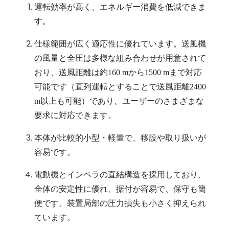
運転効率が高く、エネルギー消費を低減できま
す。
仕様範囲が広く適応性に優れています。送風機
の風量と全圧は多様な組み合わせが用意されて
おり、送風距離は約
160 m
から
1500 m
まで対応
可能です（直列運転とすることで送風距離
2400
m
以上も可能）であり、ユーザーのさまざまな
要求に対応できます。
本体が比較的小型
・
軽量で、移設や取り扱いが
容易です。
電動機とインペラの直結構造を採用しており、
全体の安定性に優れ、据付が容易で、保守も簡
便です。装置局部の圧力損失も小さく抑えられ
ています。