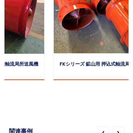
FKシリーズ 鉱山用 押込式軸流局所送風機（局扇）
関連事例