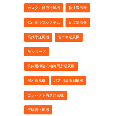
カスタム軸流送風機
特注送風機
鉱山用換気システム
軸流送風機
高効率送風機
省エネ送風機
FKシリーズ
坑内用押込式軸流局所送風機
局所送風機
坑内用局所扇風機
コンパクト構造送風機
低騒音送風機