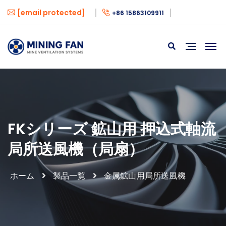
[email protected]
+86 15863109911
FKシリーズ 鉱山用 押込式軸流
局所送風機（局扇）
ホーム
製品一覧
金属鉱山用局所送風機