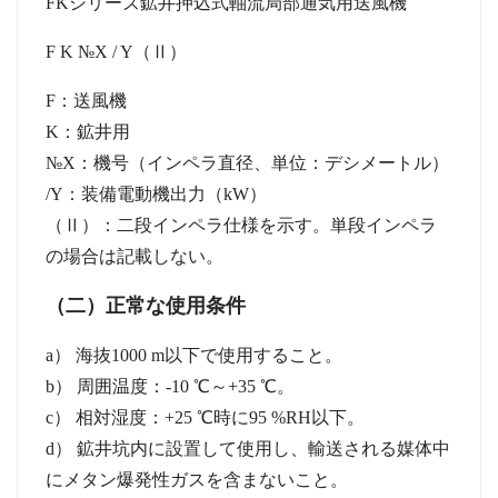
FK
シリーズ鉱井押込式軸流局部通気用送風機
F K №X / Y
（
Ⅱ
）
F
：送風機
K
：鉱井用
№X
：機号（インペラ直径、単位：デシメートル）
/Y
：装備電動機出力（
kW
）
（
Ⅱ
）：二段インペラ仕様を示す。単段インペラ
の場合は記載しない。
（二）正常な使用条件
a
）
海抜
1000 m
以下で使用すること。
b
）
周囲温度：
-10 ℃
～
+35 ℃
。
c
）
相対湿度：
+25 ℃
時に
95 %RH
以下。
d
）
鉱井坑内に設置して使用し、輸送される媒体中
にメタン爆発性ガスを含まないこと。