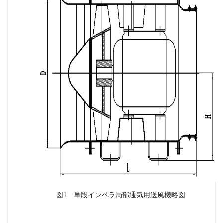
図1 単段インペラ局部通気用送風機略図