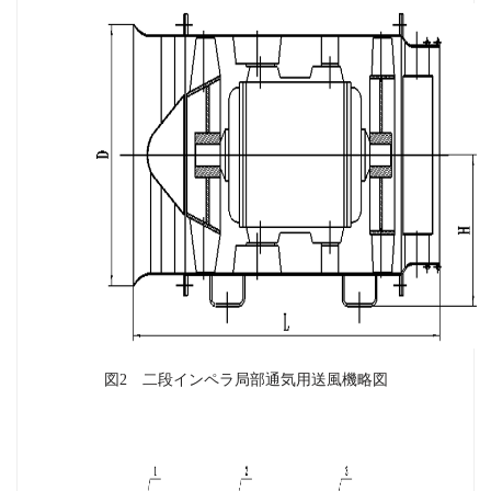
図2 二段インペラ局部通気用送風機略図