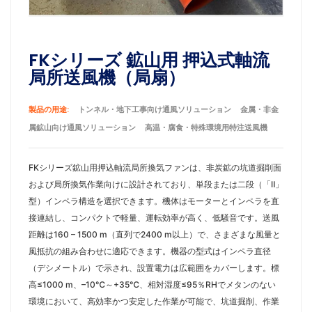
FKシリーズ 鉱山用 押込式軸流
局所送風機（局扇）
製品の用途:
トンネル・地下工事向け通風ソリューション
金属・非金
属鉱山向け通風ソリューション
高温・腐食・特殊環境用特注送風機
FKシリーズ鉱山用押込軸流局所換気ファンは、非炭鉱の坑道掘削面
および局所換気作業向けに設計されており、単段または二段（「Ⅱ」
型）インペラ構造を選択できます。機体はモーターとインペラを直
接連結し、コンパクトで軽量、運転効率が高く、低騒音です。送風
距離は160 – 1500 m（直列で2400 m以上）で、さまざまな風量と
風抵抗の組み合わせに適応できます。機器の型式はインペラ直径
（デシメートル）で示され、設置電力は広範囲をカバーします。標
高≤1000 m、–10℃～+35℃、相対湿度≤95％RHでメタンのない
環境において、高効率かつ安定した作業が可能で、坑道掘削、作業