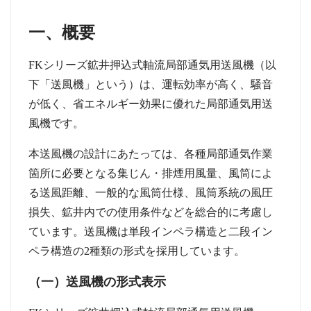
一、概要
FK
シリーズ鉱井押込式軸流局部通気用送風機（以
下「送風機」という）は、運転効率が高く、騒音
が低く、省エネルギー効果に優れた局部通気用送
風機です。
本送風機の設計にあたっては、各種局部通気作業
箇所に必要となる集じん
・
排煙用風量、風筒によ
る送風距離、一般的な風筒仕様、風筒系統の風圧
損失、鉱井内での使用条件などを総合的に考慮し
ています。送風機は単段インペラ構造と二段イン
ペラ構造の
2
種類の形式を採用しています。
（一）送風機の形式表示