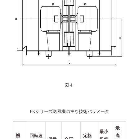
図
4
FKシリーズ送風機の主な技術パラメータ
最
最小
機
回転速
定格
高