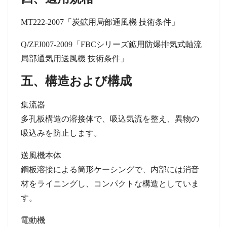
MT222-2007
「炭鉱用局部通風機
技術条件」
Q/ZFJ007-2009
「
FBC
シリーズ鉱用防爆排気式軸流
局部通気用送風機
技術条件」
五、構造および構成
集流器
多孔板構造の溶接体で、吸込気流を整え、異物の
吸込みを防止します。
送風機本体
鋼板溶接による筒形ケーシングで、内部には消音
材をライニングし、コンパクトな構造としていま
す。
電動機