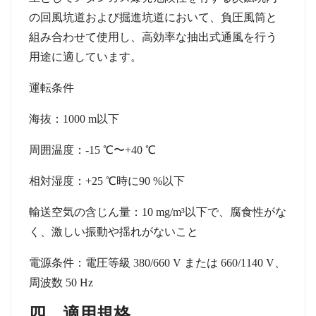
の回風坑道および掘進坑道において、負圧風筒と
組み合わせて使用し、高効率な抽出式通風を行う
用途に適しています。
運転条件
海抜：
1000 m
以下
周囲温度：
-15 ℃
〜
+40 ℃
相対湿度：
+25 ℃
時に
90 %
以下
輸送空気の含じん量：
10 mg/m³
以下で、腐食性がな
く、激しい振動や揺れがないこと
電源条件：電圧等級
380/660 V
または
660/1140 V
、
周波数
50 Hz
四、適用規格