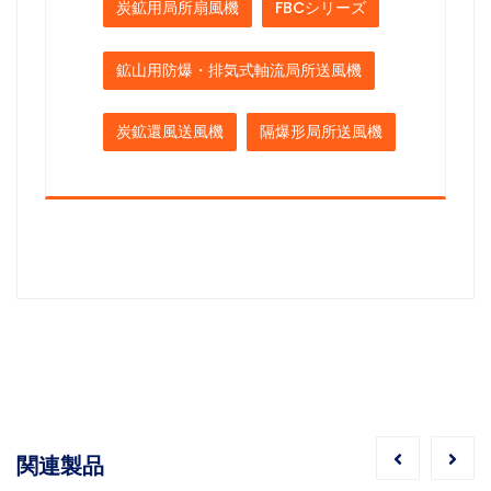
炭鉱用局所扇風機
FBCシリーズ
鉱山用防爆・排気式軸流局所送風機
炭鉱還風送風機
隔爆形局所送風機
関連製品