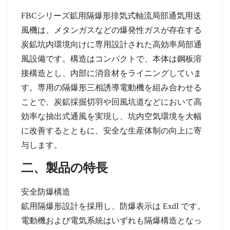
FBC
シリーズ鉱用隔爆形排気式軸流局部通気用送
風機は、メタンガスなどの爆発性ガスが存在する
炭鉱坑内環境向けに専用設計された高効率局部通
風設備です。構造はコンパクトで、本体は鋼板溶
接構造とし、内部に消音材をライニングしていま
す。専用の隔爆形三相誘導電動機を組み合わせる
ことで、炭鉱採掘切羽や回風坑道などにおいて高
効率な抽出式通風を実現し、坑内空気環境を大幅
に改善するとともに、安全な生産体制の向上に寄
与します。
二、製品の特長
安全防爆構造
鉱用隔爆形設計を採用し、防爆表示は
ExdI
です。
電動機および電気系統はいずれも隔爆構造となっ