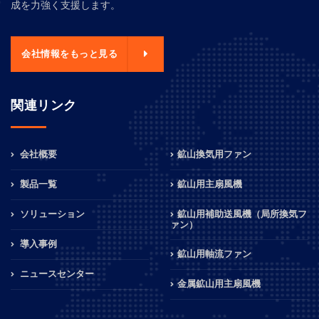
成を力強く支援します。
会社情報をもっと見る
関連リンク
会社概要
鉱山換気用ファン
製品一覧
鉱山用主扇風機
ソリューション
鉱山用補助送風機（局所換気フ
ァン）
導入事例
鉱山用軸流ファン
ニュースセンター
金属鉱山用主扇風機