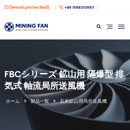
[email protected]
+86 15863109911
FBCシリーズ 鉱山用 隔爆型 排
気式 軸流局所送風機
ホーム
製品一覧
石炭鉱山用局所送風機