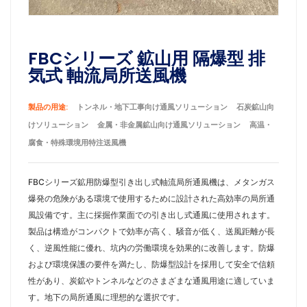
FBCシリーズ 鉱山用 隔爆型 排
気式 軸流局所送風機
製品の用途:
トンネル・地下工事向け通風ソリューション
石炭鉱山向
けソリューション
金属・非金属鉱山向け通風ソリューション
高温・
腐食・特殊環境用特注送風機
FBCシリーズ鉱用防爆型引き出し式軸流局所通風機は、メタンガス
爆発の危険がある環境で使用するために設計された高効率の局所通
風設備です。主に採掘作業面での引き出し式通風に使用されます。
製品は構造がコンパクトで効率が高く、騒音が低く、送風距離が長
く、逆風性能に優れ、坑内の労働環境を効果的に改善します。防爆
および環境保護の要件を満たし、防爆型設計を採用して安全で信頼
性があり、炭鉱やトンネルなどのさまざまな通風用途に適していま
す。地下の局所通風に理想的な選択です。