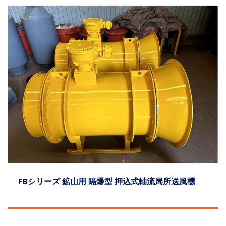
F
BDシリーズ 鉱山用 隔爆型 押込式対向回転軸流局所送風機