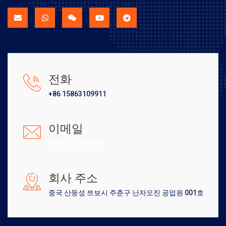
전화
+86 15863109911
이메일
[email protected]
회사 주소
중국 산둥성 쯔보시 주춘구 난자오진 공업원 001호